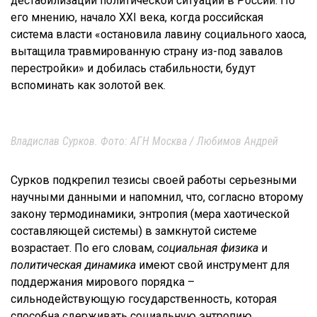
дестабилизации политической ситуации в России. По
его мнению, начало XXI века, когда российская
система власти «остановила лавину социального хаоса,
вытащила травмированную страну из-под завалов
перестройки» и добилась стабильности, будут
вспоминать как золотой век.
Владислав Сурков. Фото: АГН Москва / Любимов Андрей
Сурков подкрепил тезисы своей работы серьезными
научными данными и напомнил, что, согласно второму
закону термодинамики, энтропия (мера хаотической
составляющей системы) в замкнутой системе
возрастает. По его словам,
социальная физика
и
политическая динамика
имеют свой инструмент для
поддержания мирового порядка –
сильнодействующую государственность, которая
способна сдерживать социальную энтропию.