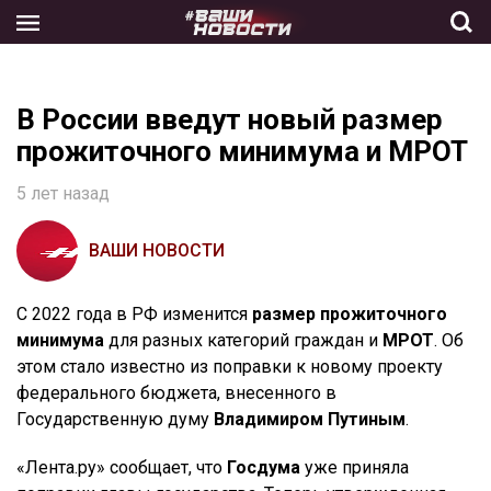
Skip
to
the
content
В России введут новый размер
прожиточного минимума и МРОТ
5 лет назад
ВАШИ НОВОСТИ
С 2022 года в РФ изменится
размер прожиточного
минимума
для разных категорий граждан и
МРОТ
. Об
этом стало известно из поправки к новому проекту
федерального бюджета, внесенного в
Государственную думу
Владимиром Путиным
.
«Лента.ру» сообщает, что
Госдума
уже приняла