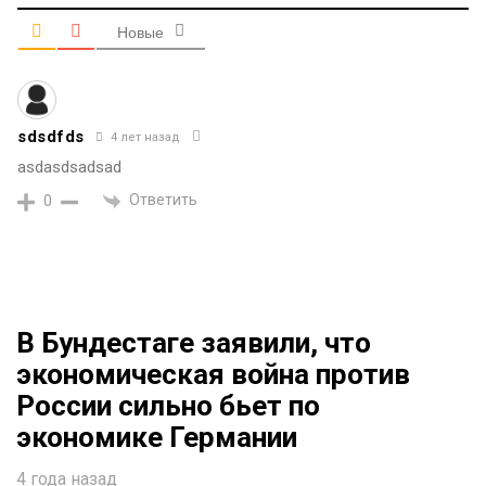
Новые
sdsdfds
4 лет назад
asdasdsadsad
Ответить
0
В Бундестаге заявили, что
экономическая война против
России сильно бьет по
экономике Германии
4 года назад