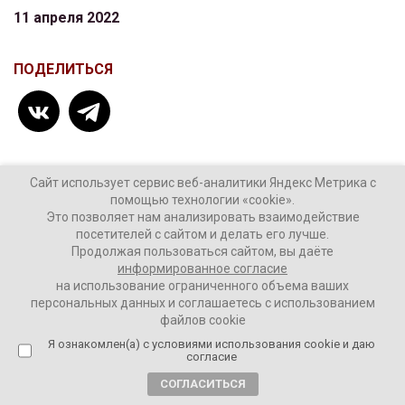
11 апреля 2022
ПОДЕЛИТЬСЯ
Сайт использует сервис веб-аналитики Яндекс Метрика с
ТЕГИ:
Марин Ле Пен
помощью технологии «cookie».
Это позволяет нам анализировать взаимодействие
президентские выборы во Франции
посетителей с сайтом и делать его лучше.
Продолжая пользоваться сайтом, вы даёте
Результаты первого тура
Эммануэль Макрон
информированное согласие
на использование ограниченного объема ваших
персональных данных и соглашаетесь с использованием
файлов cookie
Комментировать
Я ознакомлен(а) с условиями использования cookie и даю
согласие
СОГЛАСИТЬСЯ