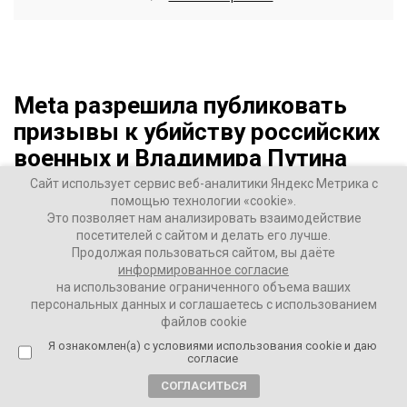
Meta разрешила публиковать
призывы к убийству российских
военных и Владимира Путина
Сайт использует сервис веб-аналитики Яндекс Метрика с
4 года назад
помощью технологии «cookie».
Это позволяет нам анализировать взаимодействие
посетителей с сайтом и делать его лучше.
ВАШИ НОВОСТИ
Продолжая пользоваться сайтом, вы даёте
информированное согласие
на использование ограниченного объема ваших
Meta Platforms (бывший Facebook) на фоне ситуации на
персональных данных и соглашаетесь с использованием
Украине изменила свою политику касательно
файлов cookie
разжигания ненависти в соцсетях: теперь посты
Я ознакомлен(а) с условиями использования cookie и даю
пользователей Facebook и Instagram, в которых будут
согласие
содержаться призывы к убийству российских
СОГЛАСИТЬСЯ
военных, а также президентов России и Белоруссии