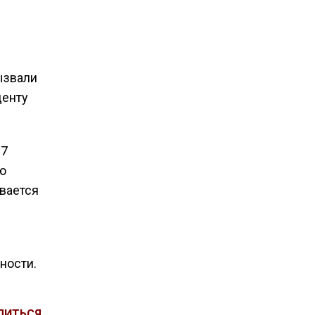
ызвали
денту
 7
ю
ивается
ности.
ЛИТЬСЯ