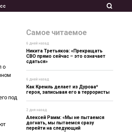
сс
Самое читаемое
6 дней назад
Никита Третьяков: «Прекращать
СВО прямо сейчас – это означает
сдаться»
 о
ерном
6 дней назад
Как Кремль делает из Дурова*
героя, записывая его в террористы
его под
2 дня назад
Алексей Рамм: «Мы не пытаемся
догнать, мы пытаемся сразу
оют
перейти на следующий