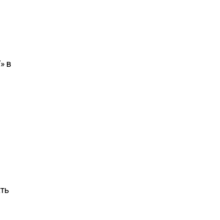
» в
ть