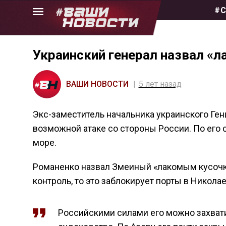
Skip
#С
to
the
content
Украинский генерал назвал «
ВАШИ НОВОСТИ
5 лет назад
Экс-заместитель начальника украинского Ге
возможной атаке со стороны России. По его 
море.
Романенко назвал Змеиный «лакомым кусочко
контроль, то это заблокирует порты в Никола
Российскими силами его можно захватит