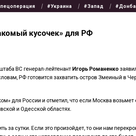
пецоперация
#Украина
#Запад
#Донба
лакомый кусочек» для РФ
нштаба ВС генерал-лейтенант
Игорь Романенко
заявил
словам, РФ готовится захватить остров Змеиный в Ч
м» для России и отметил, что если Москва возьмет 
евской и Одесской областях.
ь за сутки. Если это произойдет, то они нам перекр