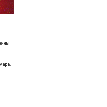
раины
мара.