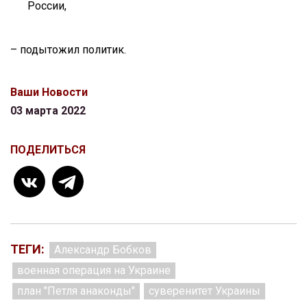
России,
– подытожил политик.
Ваши Новости
03 марта 2022
ПОДЕЛИТЬСЯ
ТЕГИ:
Александр Бобков
военная операция на Украине
план "Петля анаконды"
суверенитет Украины