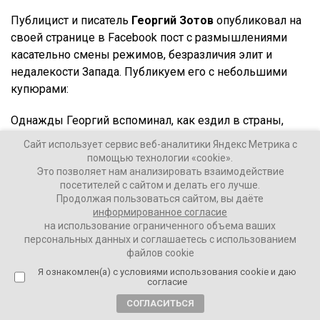
Публицист и писатель
Георгий Зотов
опубликовал на
своей странице в Facebook пост с размышлениями
касательно смены режимов, безразличия элит и
недалекости Запада. Публикуем его с небольшими
купюрами:
Однажды Георгий вспоминал, как ездил в страны,
находящиеся под жёсткими санкциями Запада. Вот ему
Сайт использует сервис веб-аналитики Яндекс Метрика с
прямо забавно, что такие санкции вводятся с
помощью технологии «cookie».
формулировкой «смены режима». Как скоро
Это позволяет нам анализировать взаимодействие
посетителей с сайтом и делать его лучше.
выясняется, режим хуже не живёт. Его лидеры в чём-
Продолжая пользоваться сайтом, вы даёте
либо проблем не испытывают и покупают предметы
информированное согласие
роскоши или деликатесы контрабандой, как
Саддам
на использование ограниченного объема ваших
или
Ким Чен Ын
. Жирные свиньи из телевизора
персональных данных и соглашаетесь с использованием
файлов cookie
объясняют народу, что надо немножко затянуть пояса,
Я ознакомлен(а) с условиями использования cookie и даю
а то как-то все до санкций чересчур шикарно жили. На
согласие
самих свиньях пояса уже не сходятся, но это детали.
СОГЛАСИТЬСЯ