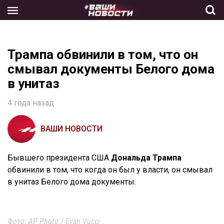
Skip
to
the
content
Трампа обвинили в том, что он
смывал документы Белого дома
в унитаз
4 года назад
ВАШИ НОВОСТИ
Бывшего президента США
Дональда Трампа
обвинили в том, что когда он был у власти, он смывал
в унитаз Белого дома документы.
Фото: AP Photo / Evan Vucci