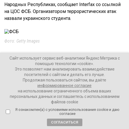
Народных Республиках, сообщает Interfax со ссылкой
на ЦОС ФСБ. Организатором террористических атак
назвали украинского студента.
Фото: Getty Images
Сайт использует сервис веб-аналитики Яндекс Метрика с
помощью технологии «cookie».
– Организатором и администратором являлся
Это позволяет нам анализировать взаимодействие
гражданин Украины Осипчук Антон, 2003 г. р.,
посетителей с сайтом и делать его лучше.
Продолжая пользоваться сайтом, вы даёте
уроженец Волынской области, проходящий
информированное согласие
обучение на факультете информационной
на использование ограниченного объема ваших
безопасности Национального технического
персональных данных и соглашаетесь с использованием
университета Украины, – говорится в
файлов cookie
сообщении.
Я ознакомлен(а) с условиями использования cookie и даю
согласие
СОГЛАСИТЬСЯ
В течение нескольких лет российские