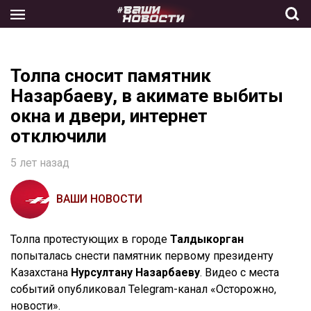
Skip
to
the
content
Толпа сносит памятник
Назарбаеву, в акимате выбиты
окна и двери, интернет
отключили
5 лет назад
ВАШИ НОВОСТИ
Толпа протестующих в городе
Талдыкорган
попыталась снести памятник первому президенту
Казахстана
Нурсултану Назарбаеву
. Видео с места
событий опубликовал Telegram-канал «Осторожно,
новости».