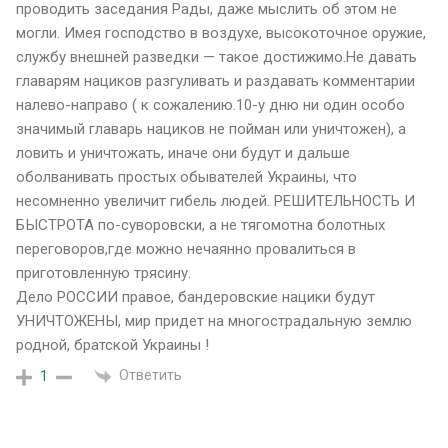
проводить заседания Рады, даже мыслить об этом не
могли. Имея господство в воздухе, высокоточное оружие,
службу внешней разведки — такое достижимо.Не давать
главарям нациков разгуливать и раздавать комментарии
налево-направо ( к сожалению.10-у дню ни один особо
значимый главарь нациков не пойман или уничтожен), а
ловить и уничтожать, иначе они будут и дальше
оболванивать простых обывателей Украины, что
несомненно увеличит гибель людей. РЕШИТЕЛЬНОСТЬ И
БЫСТРОТА по-суворовски, а не тягомотна болотных
переговоров,где можно нечаянно провалиться в
приготовленную трясину.
Дело РОССИИ правое, бандеровские нацики будут
УНИЧТОЖЕНЫ, мир придет на многострадальную землю
родной, братской Украины !
Ответить
1