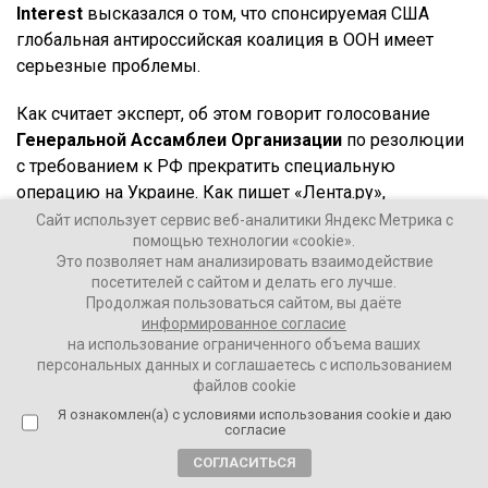
Interest
высказался о том, что спонсируемая США
глобальная антироссийская коалиция в ООН имеет
серьезные проблемы.
Как считает эксперт, об этом говорит голосование
Генеральной Ассамблеи Организации
по резолюции
с требованием к РФ прекратить специальную
операцию на Украине. Как пишет «Лента.ру»,
Карпентер осознает, что резолюцию поддержала 141
Сайт использует сервис веб-аналитики Яндекс Метрика с
помощью технологии «cookie».
страна и лишь 5 были против. Но было и большое
Это позволяет нам анализировать взаимодействие
количество воздержавшихся, среди которых – Индия
посетителей с сайтом и делать его лучше.
и Китай.
Продолжая пользоваться сайтом, вы даёте
информированное согласие
на использование ограниченного объема ваших
персональных данных и соглашаетесь с использованием
Отказались «умаслить» Соединенные Штаты и
файлов cookie
предпочли вместо этого воздержаться,
Я ознакомлен(а) с условиями использования cookie и даю
согласие
СОГЛАСИТЬСЯ
– пишет автор об этих 35 странах, подчеркивая, что эти