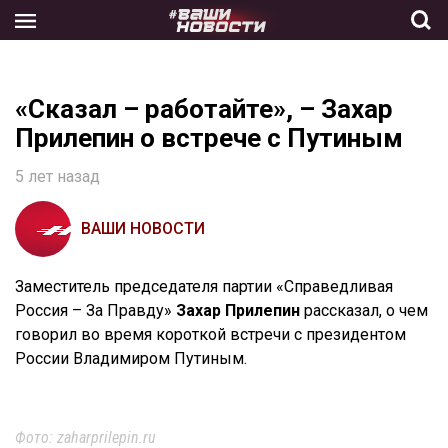
Skip
to
the
content
«Сказал – работайте», – Захар
Прилепин о встрече с Путиным
5 лет назад
ВАШИ НОВОСТИ
Заместитель председателя партии «Справедливая
Россия – За Правду»
Захар Прилепин
рассказал, о чем
говорил во время короткой встречи с президентом
России Владимиром Путиным.
Фото: zaharprilepin.ru