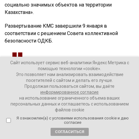
социально значимых объектов на территории
Казахстана».
Развертывание КМС завершили 9 января в
соответствии с решением Совета коллективной
безопасности ОДКБ.
Сайт использует сервис веб-аналитики Яндекс Метрика с
В короткие сроки – всего за трое суток –
помощью технологии «cookie».
самолётами ВКС России был переброшен
Это позволяет нам анализировать взаимодействие
личный состав и техника. Это стало возможным
посетителей с сайтом и делать его лучше.
Продолжая пользоваться сайтом, вы даёте
благодаря высокой слаженности и
информированное согласие
оперативности действий вооружённых сил
на использование ограниченного объема ваших
государств-членов ОДКБ, достигнутых в
персональных данных и соглашаетесь с использованием
результате совместных учений, а также опыта,
файлов cookie
полученного в ходе развёртывания российских
Я ознакомлен(а) с условиями использования cookie и даю
согласие
войск в Сирии и миротворческого контингента
СОГЛАСИТЬСЯ
в Нагорном Карабахе,