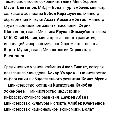
Также свои посты сохранили: глава Минобороны
Мурат Бектанов
, МВД —
Ерлан Тургумбаев
, министр
сельского хозяйства
Ербол Карашукеев
, министр
образования и науки
Асхат Аймагамбетов
, министр
труда и социальной защиты населения
Серик
Шапкенов
, глава Минфина
Ерулан Жамаубаев
, глава
МЧС
Юрий Ильин
, министр цифрового развития,
инноваций и аэрокосмической промышленности
Бадат Мусин
, глава Минэкологии
Сериккали
Брекешев
.
Среди новых членов кабмина
Ажар Гиният
, которая
возглавила минздрав,
Аскар Умаров
— министерство
информации и общественного развития,
Канат Мусин
— министерство юстиции Казахстана,
Каирбек
Ускенбаев
— министерство индустрии и
инфраструктурного развития,
Даурен Абаев
–
министерство культуры и спорта,
Алибек Куантыров
–
министерство национальной экономики,
Болат