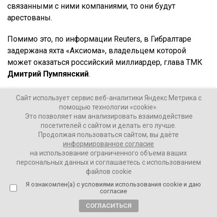
связанными с ними компаниями, то они будут
арестованы.
Помимо это, по информации Reuters, в Гибралтаре
задержана яхта «Аксиома», владельцем которой
может оказаться российский миллиардер, глава ТМК
Дмитрий Пумпянский
.
Стоит напомнить, что это далеко не первые случаи,
Сайт использует сервис веб-аналитики Яндекс Метрика с
когда власти западных стран задерживали яхты
помощью технологии «cookie».
Это позволяет нам анализировать взаимодействие
россиян, попавших в санкционный список.
посетителей с сайтом и делать его лучше.
Продолжая пользоваться сайтом, вы даёте
Например, ранее сообщалось, что в Финляндии
информированное согласие
задержана яхта «Фотиния», предположительно,
на использование ограниченного объема ваших
персональных данных и соглашаетесь с использованием
находящаяся в пользовании экс-премьера, а ныне
файлов cookie
зампреда Совбеза
Дмитрия Медведева
, в Испании и
Я ознакомлен(а) с условиями использования cookie и даю
Франции были задержаны две яхты, которые могут
согласие
принадлежать главе «Роснефти»
Игорь Сечину
, а в
СОГЛАСИТЬСЯ
Германии – яхта «Дильбар» миллиардера
Алишера