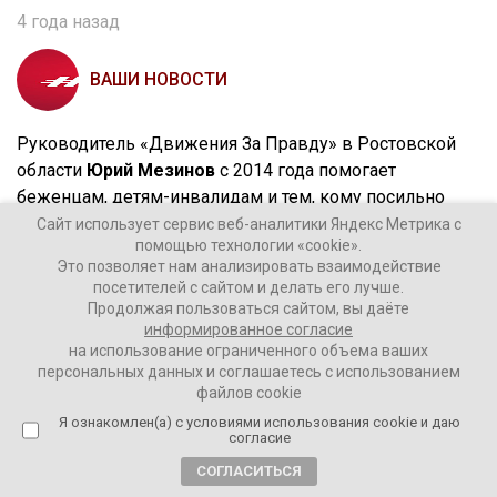
4 года назад
ВАШИ НОВОСТИ
Руководитель «Движения За Правду» в Ростовской
области
Юрий Мезинов
с 2014 года помогает
беженцам, детям-инвалидам и тем, кому посильно
оказать помощь.
Сайт использует сервис веб-аналитики Яндекс Метрика с
помощью технологии «cookie».
Это позволяет нам анализировать взаимодействие
посетителей с сайтом и делать его лучше.
Продолжая пользоваться сайтом, вы даёте
Сейчас Юрий вместе с организацией «Оплот» везет
информированное согласие
вещи для пунктов временного размещения (ПВР)
на использование ограниченного объема ваших
персональных данных и соглашаетесь с использованием
беженцев. Из-за того, что очень много людей
файлов cookie
эвакуируют из Донбасса в Россию, их стали
Я ознакомлен(а) с условиями использования cookie и даю
размещать в помещениях изначально не
согласие
приспособленных для этого.
СОГЛАСИТЬСЯ