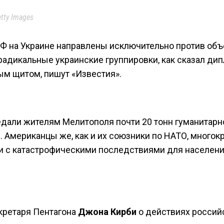
tty Images
РФ на Украине направлены исключительно против объ
адикальные украинские группировки, как сказал дип
м щитом, пишут «Известия».
едали жителям Мелитополя почти 20 тонн гуманитарн
 Американцы же, как и их союзники по НАТО, многок
 с катастрофическими последствиями для населен
кретаря Пентагона
Джона Кирби
о действиях россий