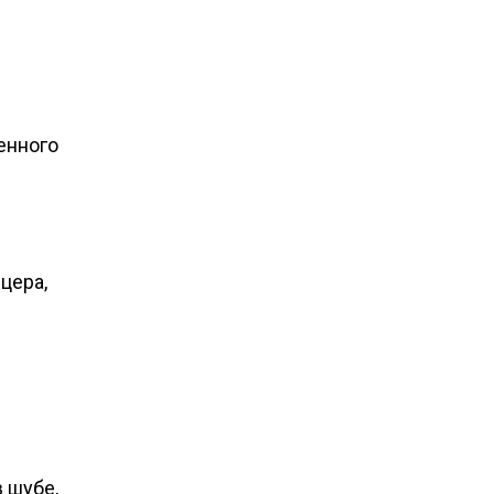
енного
цера,
 шубе,