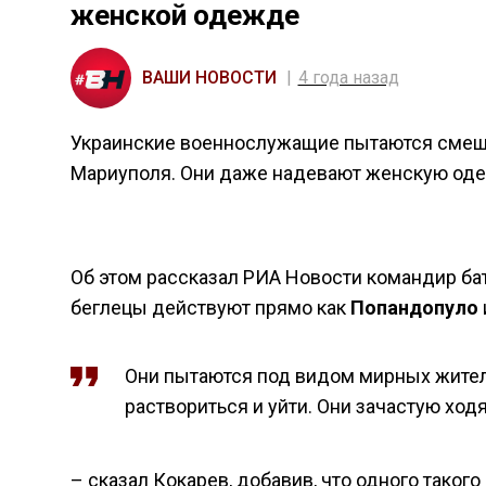
женской одежде
ВАШИ НОВОСТИ
4 года назад
Украинские военнослужащие пытаются смеша
Мариуполя. Они даже надевают женскую одеж
Об этом рассказал РИА Новости командир б
беглецы действуют прямо как
Попандопуло
Они пытаются под видом мирных жителе
раствориться и уйти. Они зачастую ход
– сказал Кокарев, добавив, что одного тако