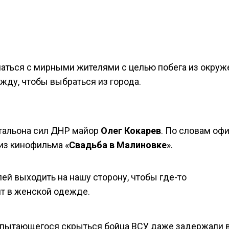
ться с мирными жителями с целью побега из окруж
ду, чтобы выбраться из города.
атальона сил ДНР майор
Олег Кокарев
. По словам офи
из кинофильма «
Свадьба в Малиновке
».
й выходить на нашу сторону, чтобы где-то
ят в женской одежде.
го пытающегося скрыться бойца ВСУ даже задержали в