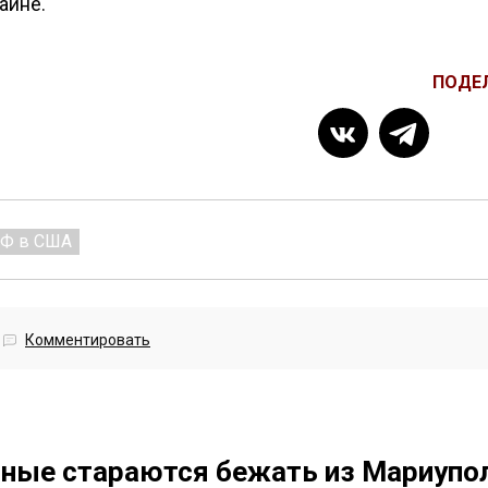
аине.
ПОДЕ
РФ в США
Комментировать
нные стараются бежать из Мариупо