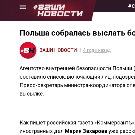
Skip
#С
to
the
content
Польша собралась выслать бо
ВАШИ НОВОСТИ
4 года назад
Агентство внутренней безопасности Польши 
составило список, включающий лиц, подозре
Пресс-секретарь министра-координатора спе
высылке.
Как пишет российская газета «Коммерсантъ»
иностранных дел
Мария Захарова
уже расска