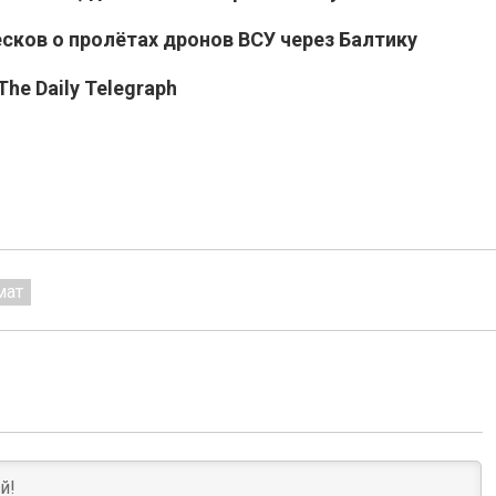
есков о пролётах дронов ВСУ через Балтику
he Daily Telegraph
мат