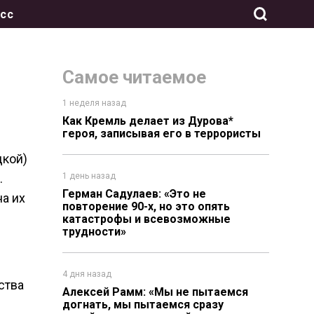
сс
Самое читаемое
1 неделя назад
Как Кремль делает из Дурова*
героя, записывая его в террористы
дкой)
.
1 день назад
Герман Садулаев: «Это не
а их
повторение 90-х, но это опять
катастрофы и всевозможные
трудности»
4 дня назад
ства
Алексей Рамм: «Мы не пытаемся
догнать, мы пытаемся сразу