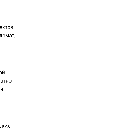
ектов
ломат,
ой
ратно
ия
ских