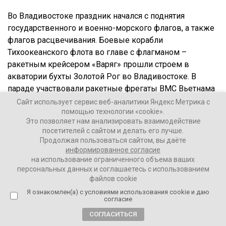
Во Владивостоке праздник начался с поднятия
государственного и военно-морского флагов, а также
флагов расцвечивания. Боевые корабли
Тихоокеанского флота во главе с флагманом –
ракетным крейсером «Варяг» прошли строем в
акватории бухты Золотой Рог во Владивостоке. В
параде участвовали ракетные фрегаты ВМС Вьетнама
– «Чан Хынг Дао» и «Куанг Чунг». Также в параде
Сайт использует сервис веб-аналитики Яндекс Метрика с
помощью технологии «cookie».
приняли участие большой противолодочный корабль
Это позволяет нам анализировать взаимодействие
«Адмирал Трибуц», корвет «Совершенный», малый
посетителей с сайтом и делать его лучше.
противолодочный корабль «Советская Гавань» и
Продолжая пользоваться сайтом, вы даёте
замыкающим – большая дизельная подводная лодка
информированное согласие
на использование ограниченного объема ваших
«Усть-Большерецк».
персональных данных и соглашаетесь с использованием
файлов cookie
Командующий Тихоокеанским флотом адмирал
Я ознакомлен(а) с условиями использования cookie и даю
Сергей Авакянц на катере «Ураган» поочередно
согласие
обошел парадный строй из семи боевых кораблей и
СОГЛАСИТЬСЯ
поздравил экипажи с праздником. После этого он