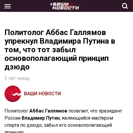
Skip
to
the
content
Политолог Аббас Галлямов
упрекнул Владимира Путина в
том, что тот забыл
основополагающий принцип
дзюдо
5 лет назад
ВАШИ НОВОСТИ
Политолог
Аббас Галлямов
полагает, что президент
России
Владимир Путин
, являющийся мастером
спорта по дзюдо, забыл его основополагающий
принцип.