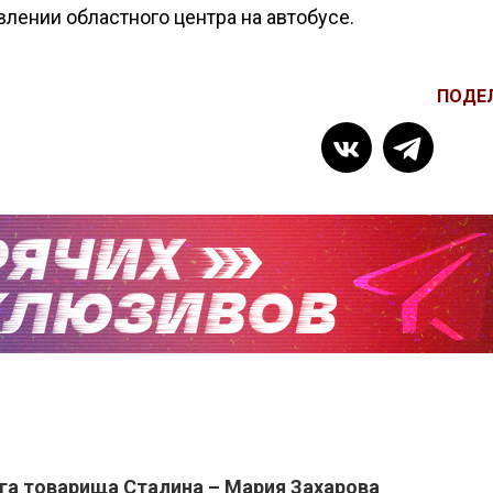
влении областного центра на автобусе.
ПОДЕ
уга товарища Сталина – Мария Захарова