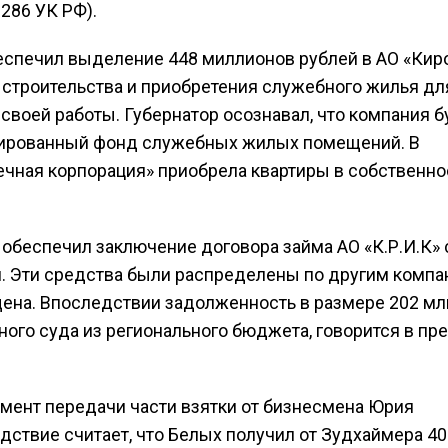
 286 УК РФ).
беспечил выделение 448 миллионов рублей в АО «Кир
 строительства и приобретения служебного жилья дл
воей работы. Губернатор осознавал, что компания б
зированный фонд служебных жилых помещений. В
ечная корпорация» приобрела квартиры в собственно
у обеспечил заключение договора займа АО «К.Р.И.К» 
й. Эти средства были распределены по другим компан
щена. Впоследствии задолженность в размере 202 мл
го суда из регионального бюджета, говорится в пре
омент передачи части взятки от бизнесмена Юрия
дствие считает, что Белых получил от Зудхаймера 40