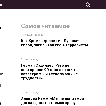
сс
,
Самое читаемое
1 неделя назад
Как Кремль делает из Дурова*
героя, записывая его в террористы
1 день назад
Герман Садулаев: «Это не
повторение 90-х, но это опять
и.
катастрофы и всевозможные
трудности»
л
4 дня назад
Алексей Рамм: «Мы не пытаемся
а
догнать, мы пытаемся сразу