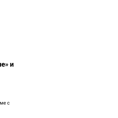
е» и
рме с