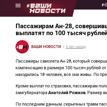
Skip
#С
to
the
content
Пассажирам Ан-28, совершивш
выплатят по 100 тысяч рубле
ВАШИ НОВОСТИ
5 лет назад
Пассажиры самолета Ан-28, который соверши
компенсацию в размере 100 тысяч рублей от 
находились 18 человек, все они живы. По пр
Кроме выплат по страховке, пассажирам пол
замгубернатора
Анатолий Рожков
. Размер в
По последним данным, серьезных травм пасс