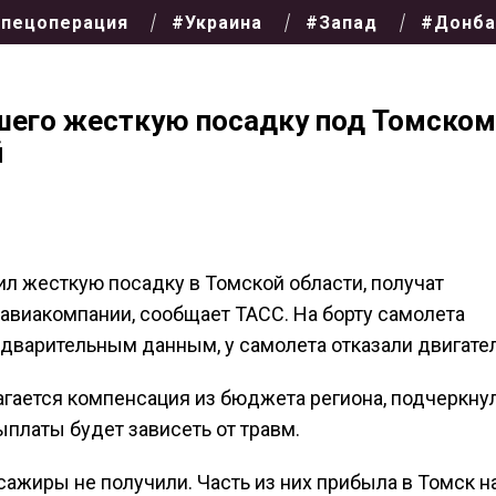
пецоперация
#Украина
#Запад
#Донба
его жесткую посадку под Томском
й
л жесткую посадку в Томской области, получат
авиакомпании, сообщает ТАСС. На борту самолета
едварительным данным, у самолета отказали двигател
агается компенсация из бюджета региона, подчеркну
ыплаты будет зависеть от травм.
ажиры не получили. Часть из них прибыла в Томск н