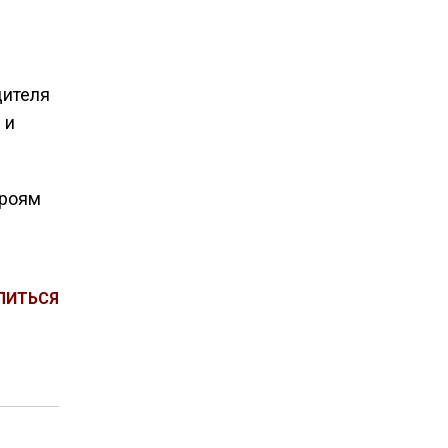
дителя
 и
ероям
ЛИТЬСЯ