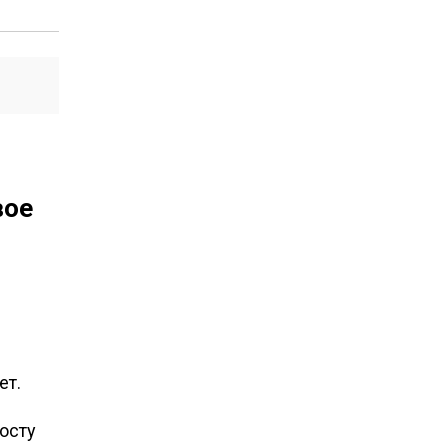
вое
ет.
осту