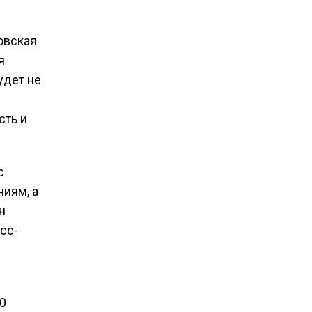
овская
я
удет не
сть и
с
иям, а
н
сс-
0