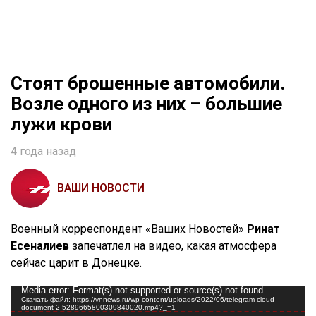
Стоят брошенные автомобили.
Возле одного из них – большие
лужи крови
4 года назад
ВАШИ НОВОСТИ
Военный корреспондент «Ваших Новостей»
Ринат
Есеналиев
запечатлел на видео, какая атмосфера
сейчас царит в Донецке.
Видеоплеер
Media error: Format(s) not supported or source(s) not found
Скачать файл: https://vnnews.ru/wp-content/uploads/2022/06/telegram-cloud-
document-2-5289665800309840020.mp4?_=1