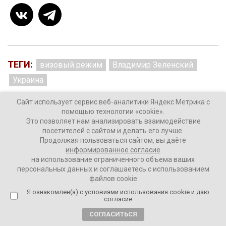
ТЕГИ:
визовый режим
Владимир Зеленский
Украина
Сайт использует сервис веб-аналитики Яндекс Метрика с
помощью технологии «cookie».
Это позволяет нам анализировать взаимодействие
Комментировать
посетителей с сайтом и делать его лучше.
Продолжая пользоваться сайтом, вы даёте
информированное согласие
на использование ограниченного объема ваших
персональных данных и соглашаетесь с использованием
файлов cookie
Путин перенес свое выступление
Я ознакомлен(а) с условиями использования cookie и даю
на ПМЭФ-2022 из-за DDOS-атак
согласие
СОГЛАСИТЬСЯ
4 года назад