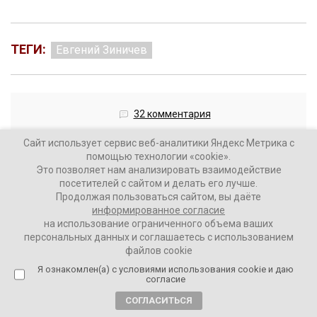
ТЕГИ:
Евгений Зиничев
32 комментария
Сайт использует сервис веб-аналитики Яндекс Метрика с
помощью технологии «cookie».
Это позволяет нам анализировать взаимодействие
посетителей с сайтом и делать его лучше.
Число жертв взрыва в Ногинске
Продолжая пользоваться сайтом, вы даёте
информированное согласие
увеличилось до семи
на использование ограниченного объема ваших
персональных данных и соглашаетесь с использованием
5 лет назад
файлов cookie
Я ознакомлен(а) с условиями использования cookie и даю
согласие
ВАШИ НОВОСТИ
СОГЛАСИТЬСЯ