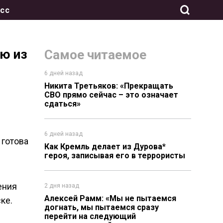
сс
ю из
Самое читаемое
6 дней назад
Никита Третьяков: «Прекращать
СВО прямо сейчас – это означает
сдаться»
6 дней назад
 готова
Как Кремль делает из Дурова*
героя, записывая его в террористы
ения
2 дня назад
Алексей Рамм: «Мы не пытаемся
ке.
догнать, мы пытаемся сразу
перейти на следующий