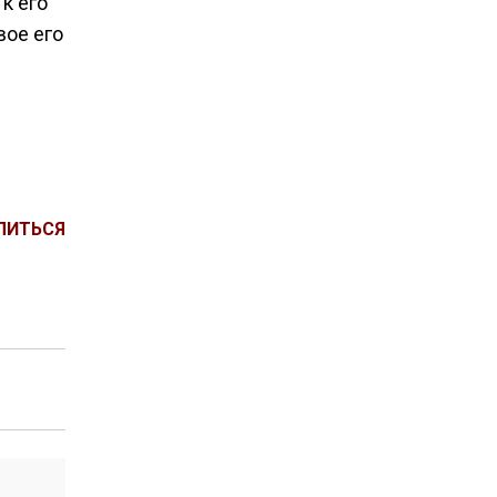
к его
вое его
ЛИТЬСЯ