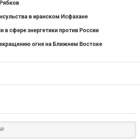
 Рябков
нсульства в иранском Исфахане
и в сфере энергетики против России
екращению огня на Ближнем Востоке