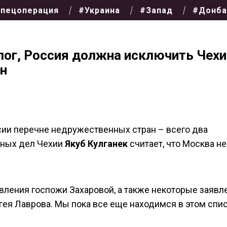
пецоперация
#Украина
#Запад
#Донба
лог, Россия должна исключить Чехи
н
ии перечне недружественных стран – всего два
нных дел Чехии
Якуб Кулганек
считает, что Москва не
вления госпожи Захаровой, а также некоторые заявл
ея Лаврова. Мы пока все еще находимся в этом спис