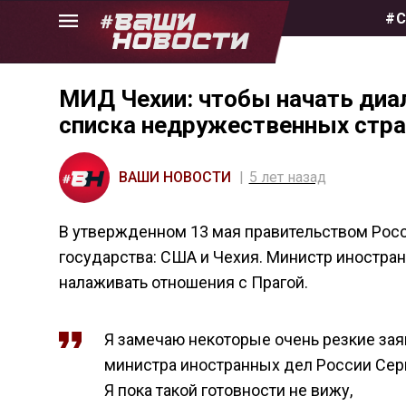
Skip
#С
to
the
content
МИД Чехии: чтобы начать диа
списка недружественных стра
ВАШИ НОВОСТИ
5 лет назад
В утвержденном 13 мая правительством Росс
государства: США и Чехия. Министр иностра
налаживать отношения с Прагой.
Я замечаю некоторые очень резкие зая
министра иностранных дел России Серг
Я пока такой готовности не вижу,