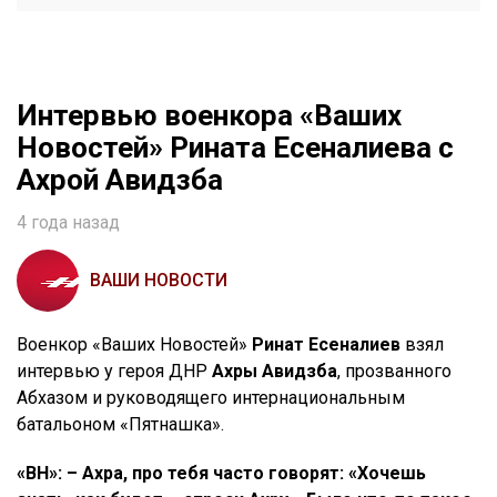
Интервью военкора «Ваших
Новостей» Рината Есеналиева с
Ахрой Авидзба
4 года назад
ВАШИ НОВОСТИ
В
оенкор «Ваших Новостей»
Ринат Есеналиев
взял
интервью у героя ДНР
Ахры Авидзба
, прозванного
Абхазом и руководящего интернациональным
батальоном «Пятнашка».
«ВН»: – Ахра, про тебя часто говорят: «Хочешь