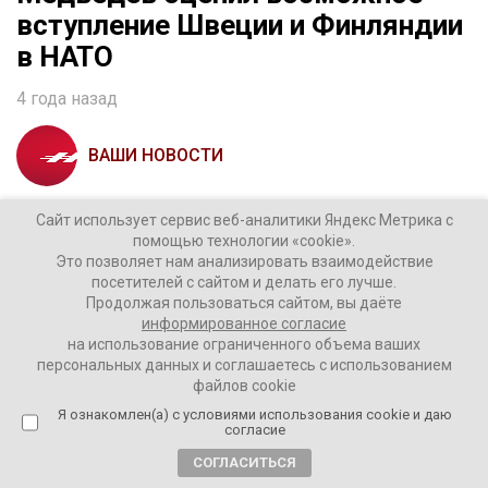
вступление Швеции и Финляндии
в НАТО
4 года назад
ВАШИ НОВОСТИ
Если Финляндия и Швеция вступят в НАТО, Российская
Сайт использует сервис веб-аналитики Яндекс Метрика с
помощью технологии «cookie».
Федерация будет вынуждена усилить группировку
Это позволяет нам анализировать взаимодействие
сухопутных сил вдоль границ с блоком и развернуть
посетителей с сайтом и делать его лучше.
ВМС в Финском заливе. Об этом рассказал в своем
Продолжая пользоваться сайтом, вы даёте
Telegram-канале замглавы Совета безопасности РФ
информированное согласие
на использование ограниченного объема ваших
Дмитрий Медведев
.
персональных данных и соглашаетесь с использованием
файлов cookie
Я ознакомлен(а) с условиями использования cookie и даю
согласие
Заместитель председателя Совета безопасности Дмитрий
Медведев на заседании Совета безопасности. Фото: kremlin.ru
СОГЛАСИТЬСЯ