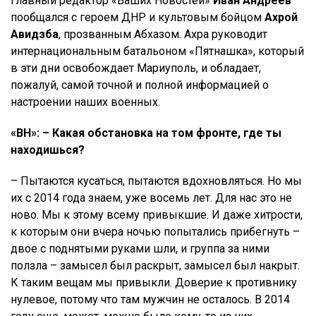
Главный редактор «Ваших Новостей»
Иван Андреев
пообщался с
героем ДНР и культовым бойцом
Ахрой
Авидзба
, прозванным Абхазом. Ахра руководит
интернациональным батальоном «Пятнашка», который
в эти дни освобождает Мариуполь, и обладает,
пожалуй, самой точной и полной информацией о
настроении наших военных
.
«ВН»: – Какая обстановка на том фронте, где ты
находишься?
– Пытаются кусаться, пытаются вдохновляться. Но мы
их с 2014 года знаем, уже восемь лет. Для нас это не
ново. Мы к этому всему привыкшие. И даже хитрости,
к которым они вчера ночью попытались прибегнуть –
двое с поднятыми руками шли, и группа за ними
ползла – замысел был раскрыт, замысел был накрыт.
К таким вещам мы привыкли. Доверие к противнику
нулевое, потому что там мужчин не осталось. В 2014