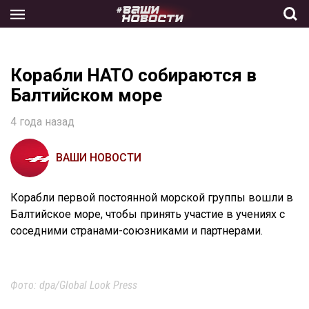
Skip
to
the
content
Корабли НАТО собираются в
Балтийском море
4 года назад
ВАШИ НОВОСТИ
Корабли первой постоянной морской группы вошли в
Балтийское море, чтобы принять участие в учениях с
соседними странами-союзниками и партнерами.
Фото: dpa/Global Look Press