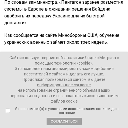
По словам замминистра, «Пентагон заранее разместил
системы в Европе в ожидании решения Байдена
одобрить их передачу Украине для их быстрой
доставки».
Как сообщается на сайте Минобороны США, обучение
украинских военных займет около трех недель.
Напомним, что ранее президент США
Джо Байден
Сайт использует сервис веб-аналитики Яндекс Метрика с
распорядился передать Украине РСЗО HIMARS в
помощью технологии «cookie».
рамках нового пакета военной помощи.
Это позволяет нам анализировать взаимодействие
посетителей с сайтом и делать его лучше.
Продолжая пользоваться сайтом, вы даёте
При этом президент Украины
Владимир Зеленский
информированное согласие
заверил, что удары по территории России из этих
на использование ограниченного объема ваших
систем наноситься не будут.
персональных данных и соглашаетесь с использованием
файлов cookie
О намерении Великобритании тоже отправить на
Я ознакомлен(а) с условиями использования cookie и даю
согласие
Украину РСЗО заявил министр обороны страны
Бен
Уоллес
.
СОГЛАСИТЬСЯ