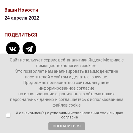
Ваши Новости
24 апреля 2022
ПОДЕЛИТЬСЯ
Сайт использует сервис веб-аналитики Яндекс Метрика с
помощью технологии «cookie».
Это позволяет нам анализировать взаимодействие
посетителей с сайтом и делать его лучше.
ТЕГИ:
Владимир Зеленский
Продолжая пользоваться сайтом, вы даёте
переговоры России и Украины
спецоперация
информированное согласие
на использование ограниченного объема ваших
персональных данных и соглашаетесь с использованием
файлов cookie
Я ознакомлен(а) с условиями использования cookie и даю
4 комментария
согласие
СОГЛАСИТЬСЯ