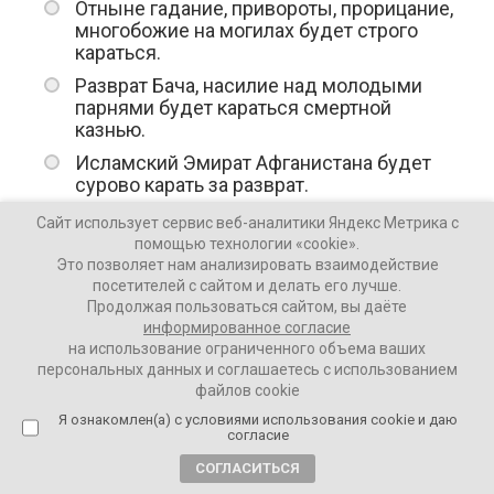
Отныне гадание, привороты, прорицание,
многобожие на могилах будет строго
караться.
Разврат Бача, насилие над молодыми
парнями будет караться смертной
казнью.
Исламский Эмират Афганистана будет
сурово карать за разврат.
Женщины вольны выходить из дома без
Сайт использует сервис веб-аналитики Яндекс Метрика с
сопровождения, хиджаб же становится
помощью технологии «cookie».
обязательным!
Это позволяет нам анализировать взаимодействие
посетителей с сайтом и делать его лучше.
Исламский Эмират Афганистана
Продолжая пользоваться сайтом, вы даёте
запрещает любой вид деятельности,
информированное согласие
связанный с процентами, все долги и
на использование ограниченного объема ваших
проценты отменены.
персональных данных и соглашаетесь с использованием
файлов cookie
* «Талибан» – террористическая организация,
Я ознакомлен(а) с условиями использования cookie и даю
запрещенная на территории РФ.
согласие
СОГЛАСИТЬСЯ