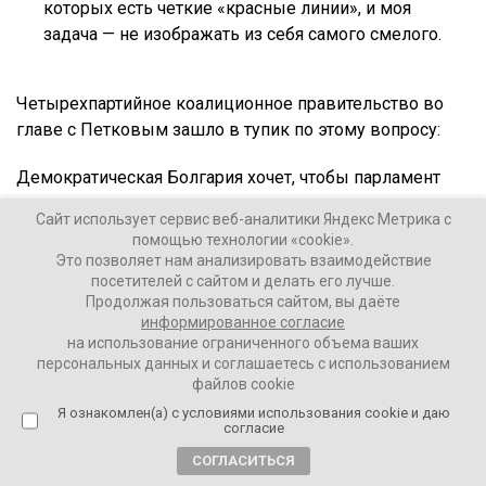
которых есть четкие «красные линии», и моя
задача — не изображать из себя самого смелого.
Четырехпартийное коалиционное правительство во
главе с Петковым зашло в тупик по этому вопросу:
Демократическая Болгария хочет, чтобы парламент
уполномочил правительство направить военную
Сайт использует сервис веб-аналитики Яндекс Метрика с
помощь Украине, в то время как Болгарская
помощью технологии «cookie».
социалистическая партия категорически против и
Это позволяет нам анализировать взаимодействие
пригрозила уйти из правящего большинства, если
посетителей с сайтом и делать его лучше.
Продолжая пользоваться сайтом, вы даёте
будет отправлено оружие
информированное согласие
на использование ограниченного объема ваших
На следующей неделе Петков планирует посетить
персональных данных и соглашаетесь с использованием
Киев и пригласил сопровождать его партнеров по
файлов cookie
коалиции, чтобы на месте оценить необходимость
Я ознакомлен(а) с условиями использования cookie и даю
согласие
оказания Украине военной помощи.
СОГЛАСИТЬСЯ
Вопрос поставки вооружений также будет поднят во