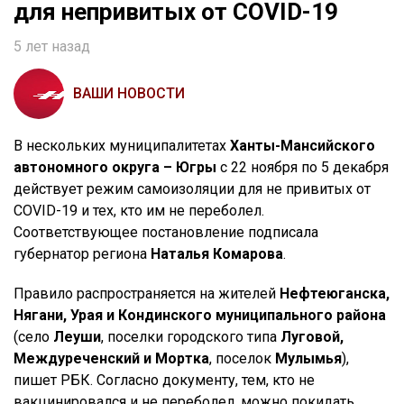
для непривитых от COVID-19
5 лет назад
ВАШИ НОВОСТИ
В нескольких муниципалитетах
Ханты-Мансийского
автономного округа – Югры
с 22 ноября по 5 декабря
действует режим самоизоляции для не привитых от
COVID-19 и тех, кто им не переболел.
Соответствующее постановление подписала
губернатор региона
Наталья Комарова
.
Правило распространяется на жителей
Нефтеюганска,
Нягани, Урая и Кондинского муниципального района
(село
Леуши
, поселки городского типа
Луговой,
Междуреченский и Мортка
, поселок
Мулымья
),
пишет РБК. Согласно документу, тем, кто не
вакцинировался и не переболел, можно покидать