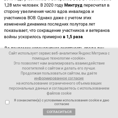
1,28 млн человек. В 2020 году
Минтруд
пересчитал в
сторону увеличения число вдов инвалидов и
участников ВОВ. Однако даже с учетом этих
изменений динамика последних полутора лет
показывает, что сокращение участников и ветеранов
войны ускорилось примерно
в 1,5 раза
.
До пандемии коронавируса смертность среди лиц
Сайт использует сервис веб-аналитики Яндекс Метрика с
старше 85 лет снижалась. В 2020 году ситуация
помощью технологии «cookie».
ухудшилась во всех возрастных группах старше 30
Это позволяет нам анализировать взаимодействие
лет.
посетителей с сайтом и делать его лучше.
Продолжая пользоваться сайтом, вы даёте
информированное согласие
на использование ограниченного объема ваших
Ваши Новости
персональных данных и соглашаетесь с использованием
22 ноября 2021
файлов cookie
Я ознакомлен(а) с условиями использования cookie и даю
согласие
ПОДЕЛИТЬСЯ
СОГЛАСИТЬСЯ