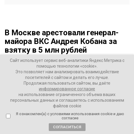
В Москве арестовали генерал-
майора ВКС Андрея Кобана за
взятку в 5 млн рублей
Сайт использует сервис веб-аналитики Яндекс Метрика с
5 лет назад
помощью технологии «cookie».
Это позволяет нам анализировать взаимодействие
ВАШИ НОВОСТИ
посетителей с сайтом и делать его лучше.
Продолжая пользоваться сайтом, вы даёте
информированное согласие
В Москве 235 гарнизонный суд оставил под арестом
на использование ограниченного объема ваших
персональных данных и соглашаетесь с использованием
начальника радиотехнических войск Воздушно-
файлов cookie
космических сил РФ
Андрея Кобана
. Выяснилось, что
Я ознакомлен(а) с условиями использования cookie и даю
он проходит обвиняемым по делу о взяточничестве в
согласие
особо крупной размере (часть 6 статьи 290 УК РФ).
СОГЛАСИТЬСЯ