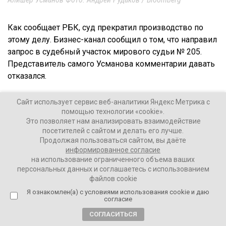
Как сообщает РБК, суд прекратил производство по
этому делу. Бизнес-канал сообщил о том, что направил
запрос в судебный участок мирового судьи № 205.
Представитель самого Усманова комментарии давать
отказался.
Сайт использует сервис веб-аналитики Яндекс Метрика с
помощью технологии «cookie».
Сообщается, что исковое заявление было
Это позволяет нам анализировать взаимодействие
подано бизнесменом 4 мая. Через две недели
посетителей с сайтом и делать его лучше.
представители сторон провели беседу, после
Продолжая пользоваться сайтом, вы даёте
информированное согласие
чего супругам дали время, чтобы принять
на использование ограниченного объема ваших
окончательное решение.
персональных данных и соглашаетесь с использованием
файлов cookie
Я ознакомлен(а) с условиями использования cookie и даю
Супруги женаты с 1992 года.
согласие
СОГЛАСИТЬСЯ
Отметим, после начала спецоперации РФ на Украине