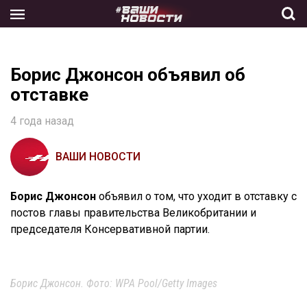
Skip
to
the
content
Борис Джонсон объявил об
отставке
4 года назад
ВАШИ НОВОСТИ
Борис Джонсон
объявил о том, что уходит в отставку с
постов главы правительства Великобритании и
председателя Консервативной партии.
Борис Джонсон. Фото: WPA Pool/Getty Images