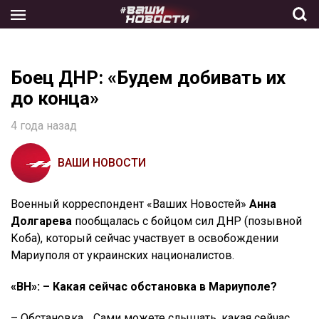
Skip
to
the
content
Боец ДНР: «Будем добивать их
до конца»
4 года назад
ВАШИ НОВОСТИ
Военный корреспондент «Ваших Новостей»
Анна
Долгарева
пообщалась с бойцом сил ДНР (позывной
Коба), который сейчас участвует в освобождении
Мариуполя от украинских националистов.
«ВН»: – Какая сейчас обстановка в Мариуполе?
– Обстановка… Сами можете слышать, какая сейчас