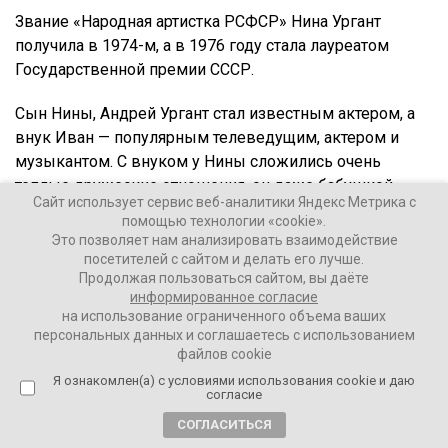
Звание «Народная артистка РСФСР» Нина Ургант
получила в 1974-м, а в 1976 году стала лауреатом
Государственной премии СССР.
Сын Нины, Андрей Ургант стал известным актером, а
внук Иван — популярным телеведущим, актером и
музыкантом. С внуком у Нины сложились очень
теплые дружеские отношения, он даже бабушкой
Сайт использует сервис веб-аналитики Яндекс Метрика с
называл ее только в далеком детстве.
помощью технологии «cookie».
Это позволяет нам анализировать взаимодействие
В своем блоге Иван Ургант написал: «…Почему только
посетителей с сайтом и делать его лучше.
она меня выбрала? Не мужей своих, не подруг
Продолжая пользоваться сайтом, вы даёте
информированное согласие
немногочисленных, а именно меня. Ей почти 50, я
на использование ограниченного объема ваших
только родился… А она выбрала и начала любить.
персональных данных и соглашаетесь с использованием
Спектакли, театр, съемки, концерты, халтуры. «Ванята,
файлов cookie
приезжай», – и я на двойке автобусе с Невского и к
Я ознакомлен(а) с условиями использования cookie и даю
согласие
ней. Сначала кормит, потом чай пьём, разговариваем. Я
и она. И коты».
СОГЛАСИТЬСЯ