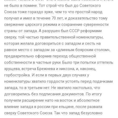
не было в помине. Тот строй что был до Советского
Союза тоже гораздо хуже, чем то что простой народ
получал и имел в течение 70 лет, и доказательство тому
свержение царского режима и сохранение суверенности
страны от запада. А разрушен был СССР реформами
сверху, той частью правительственной номенклатуры,
которая желала договориться с западом и сесть на
равное место с западом за «длинным боярским столом»,
предварительно оформив переход общественной
собственности в частные руки. Было три попытки оттепель
хрущева, встреча Брежнева и никсона, и, наконец,
горбостройка. И если в первых двух случаях у
номенклатуры хватило гордости устоять перед подачками
запада, то в третьем нет. Не хватило настолько, что
договорились без подписания документов. По итогу
получили расширение нато на восток и абсолютное
влияние запада в россии при ельцине, после развала
сверху Советского Союза. Так что запад безусловно