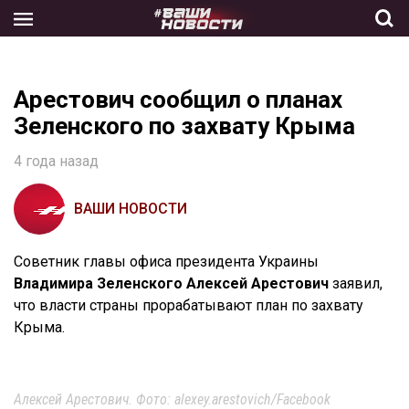
Skip
to
the
content
Арестович сообщил о планах
Зеленского по захвату Крыма
4 года назад
ВАШИ НОВОСТИ
Советник главы офиса президента Украины
Владимира Зеленского Алексей Арестович
заявил,
что власти страны прорабатывают план по захвату
Крыма.
Алексей Арестович. Фото: alexey.arestovich/Facebook