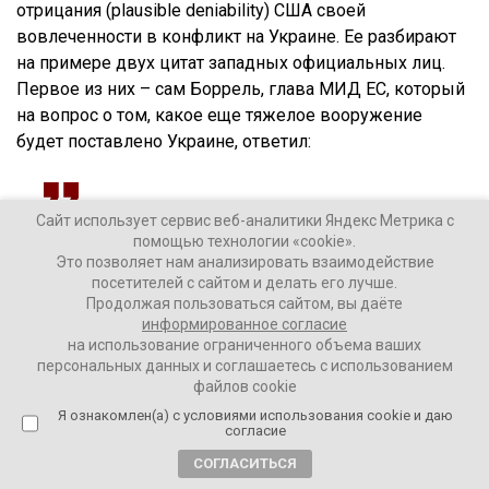
отрицания (plausible deniability) США своей
вовлеченности в конфликт на Украине. Ее разбирают
на примере двух цитат западных официальных лиц.
Первое из них – сам Боррель, глава МИД ЕС, который
на вопрос о том, какое еще тяжелое вооружение
будет поставлено Украине, ответил:
Сайт использует сервис веб-аналитики Яндекс Метрика с
Я бы не назвал это тяжелым вооружением. Это
помощью технологии «cookie».
обычное оружие для войны на истощение:
Это позволяет нам анализировать взаимодействие
артиллерия и бронетехника. Обычное оружие,
посетителей с сайтом и делать его лучше.
Продолжая пользоваться сайтом, вы даёте
которое вы используете в такой войне.
информированное согласие
на использование ограниченного объема ваших
персональных данных и соглашаетесь с использованием
Главным дипломатом Европы фактически не
файлов cookie
скрывается тот факт, что Евросоюз накачивает
Я ознакомлен(а) с условиями использования cookie и даю
Украину оружием, чтобы втянуть ее в длительный
согласие
конфликт. Но до «истощения» кого? России или
СОГЛАСИТЬСЯ
Украины? Автор канала обращает внимание на то, как