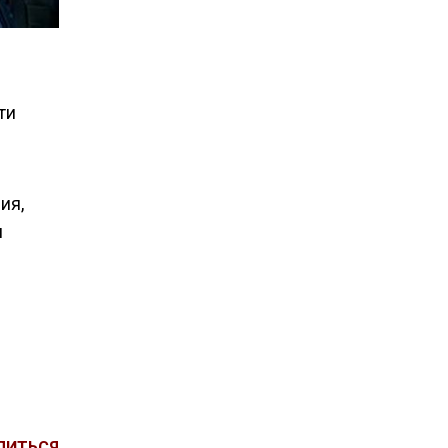
ти
ия,
и
ЛИТЬСЯ