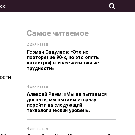
сс
Самое читаемое
2 дня назад
Герман Садулаев: «Это не
повторение 90-х, но это опять
катастрофы и всевозможные
трудности»
ности
4 дня назад
Алексей Рамм: «Мы не пытаемся
догнать, мы пытаемся сразу
перейти на следующий
технологический уровень»
4 дня назад