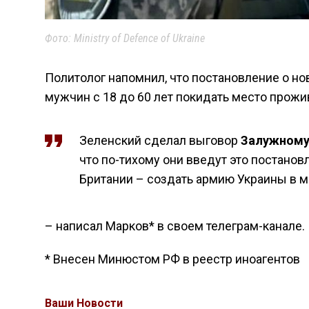
Фото: Ministry of Defence of Ukraine
Политолог напомнил, что постановление о н
мужчин с 18 до 60 лет покидать место прожи
Зеленский сделал выговор
Залужном
что по-тихому они введут это постанов
Британии – создать армию Украины в м
– написал Марков* в своем телеграм-канале.
* Внесен Минюстом РФ в реестр иноагентов
Ваши Новости