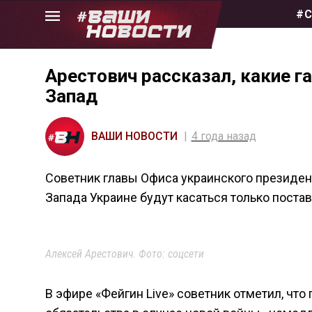
Skip
#С
to
the
content
Арестович рассказал, какие г
Запад
ВАШИ НОВОСТИ
4 года назад
Советник главы Офиса украинского президе
Запада Украине будут касаться только поста
Алексей Арестович. Фото: соцсети
В эфире «Фейгин Live» советник отметил, что