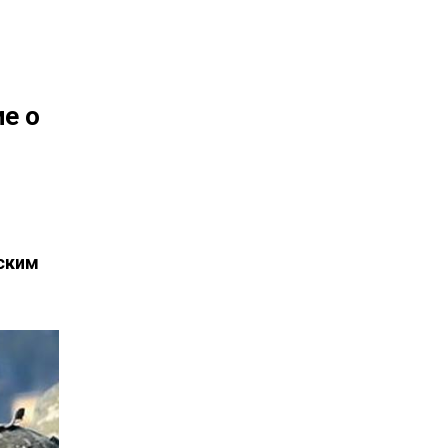
е о
ским