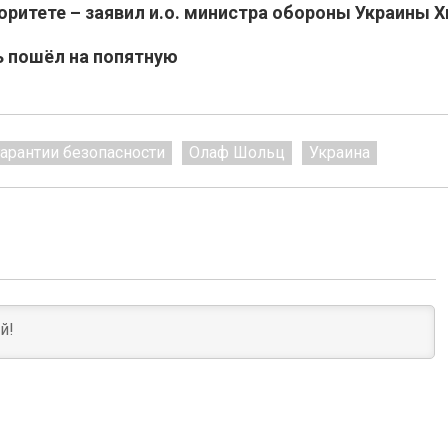
оритете – заявил и.о. министра обороны Украины Х
ь пошёл на попятную
гарантии безопасности
Олаф Шольц
Украина