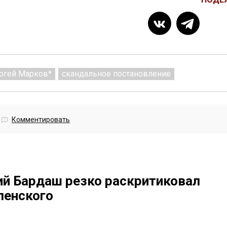
ргей Марков*
скандальное постановление
Комментировать
й Бардаш резко раскритиковал
ленского