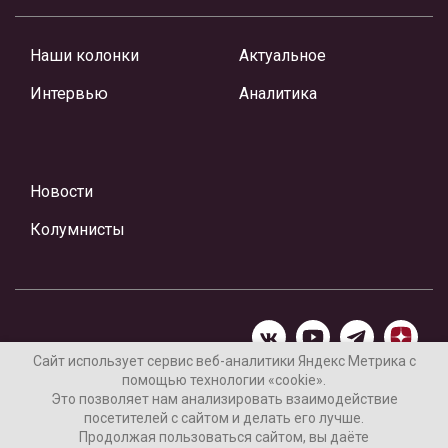
Наши колонки
Актуальное
Интервью
Аналитика
Новости
Колумнисты
Сайт использует сервис веб-аналитики Яндекс Метрика с
помощью технологии «cookie».
Материалы предоставлены редакцией Интернет-газеты
Это позволяет нам анализировать взаимодействие
«Ваши новости»
посетителей с сайтом и делать его лучше.
Продолжая пользоваться сайтом, вы даёте
Нашли ошибку? Выделите ее и нажмите Ctrl+Enter