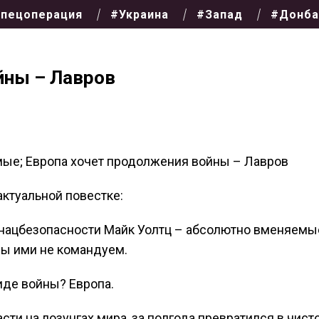
пецоперация
#Украина
#Запад
#Донба
йны – Лавров
емые; Европа хочет продолжения войны – Лавров
ктуальной повестке:
о нацбезопасности Майк Уолтц – абсолютно вменяем
мы ими не командуем.
иде войны? Европа.
сти на лозунгах мира, за полгода превратился в чист