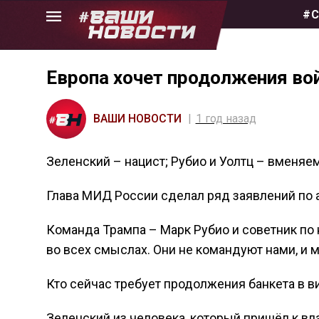
Skip
#С
to
the
content
Европа хочет продолжения во
ВАШИ НОВОСТИ
1 год назад
Зеленский – нацист; Рубио и Уолтц – вменя
Глава МИД России сделал ряд заявлений по а
Команда Трампа – Марк Рубио и советник п
во всех смыслах. Они не командуют нами, и 
Кто сейчас требует продолжения банкета в в
Зеленский из человека, который пришёл к вла