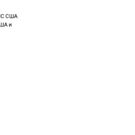
МС США
США и