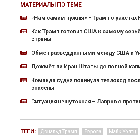
МАТЕРИАЛЫ ПО ТЕМЕ
«Нам самим нужны» - Трамп о ракетах P
Как Трамп готовит США к самому серь
страны
Обмен разведданными между США и Ук
Дожмёт ли Иран Штаты до полной кап
Команда судна покинула теплоход после
спасены
Ситуация нешуточная – Лавров о проти
ТЕГИ:
Дональд Трамп
Европа
Майк Уолтц