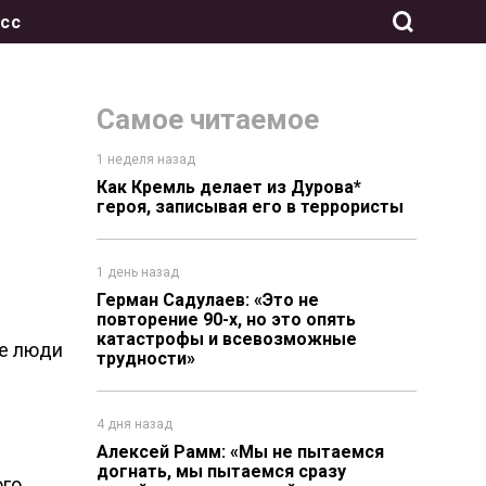
сс
Самое читаемое
1 неделя назад
Как Кремль делает из Дурова*
героя, записывая его в террористы
1 день назад
Герман Садулаев: «Это не
повторение 90-х, но это опять
катастрофы и всевозможные
ые люди
трудности»
4 дня назад
Алексей Рамм: «Мы не пытаемся
догнать, мы пытаемся сразу
ого