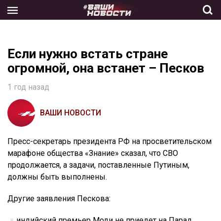
Skip
to
the
content
Если нужно встать стране
огромной, она встанет – Песков
1 год назад
ВАШИ НОВОСТИ
Пресс-секретарь президента РФ на просветительском
марафоне общества «Знание» сказал, что СВО
продолжается, а задачи, поставленные Путиным,
должны быть выполнены.
Другие заявления Пескова:
индийский премьер Моди не приедет на Парад