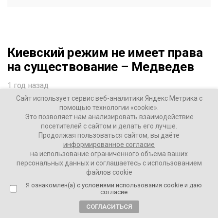
Киевский режим не имеет права
на существование – Медведев
1 год назад
Сайт использует сервис веб-аналитики Яндекс Метрика с
помощью технологии «cookie».
ВАШИ НОВОСТИ
Это позволяет нам анализировать взаимодействие
посетителей с сайтом и делать его лучше.
Продолжая пользоваться сайтом, вы даёте
– Киевский режим должен быть низложен. В
информированное согласие
противном случае конфликт продолжится долгие годы.
на использование ограниченного объема ваших
Режим, который основан на идеологии неонацизма, не
персональных данных и соглашаетесь с использованием
файлов cookie
имеет права существовать, – заявил зампред Совбеза
РФ.
Я ознакомлен(а) с условиями использования cookie и даю
согласие
Также Медведев добавил, что нужна настоящая
СОГЛАСИТЬСЯ