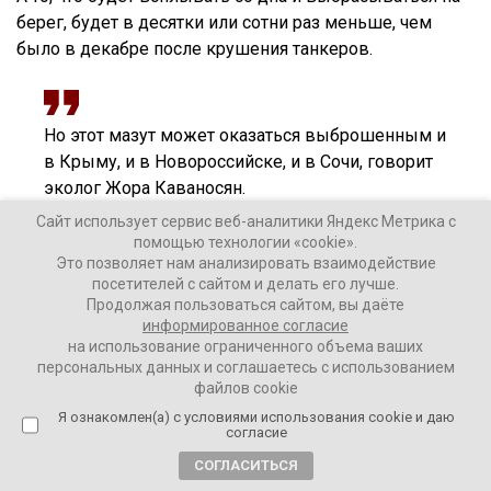
берег, будет в десятки или сотни раз меньше, чем
было в декабре после крушения танкеров.
Но этот мазут может оказаться выброшенным и
в Крыму, и в Новороссийске, и в Сочи, говорит
эколог Жора Каваносян.
Сайт использует сервис веб-аналитики Яндекс Метрика с
помощью технологии «cookie».
Полностью на восстановление природы нужно до
Это позволяет нам анализировать взаимодействие
десяти лет, пока бактерии не справятся с загрязнением.
посетителей с сайтом и делать его лучше.
Продолжая пользоваться сайтом, вы даёте
информированное согласие
До этого экологи отмечали, что если бы федеральный
на использование ограниченного объема ваших
режим ЧС был введен раньше, последствия были бы
персональных данных и соглашаетесь с использованием
не такими масштабными.
файлов cookie
Я ознакомлен(а) с условиями использования cookie и даю
По последним данным, с пляжей вывезли 73 тысячи
согласие
тонн песка с мазутом.
СОГЛАСИТЬСЯ