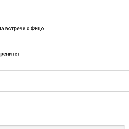
на встрече с Фицо
еренитет