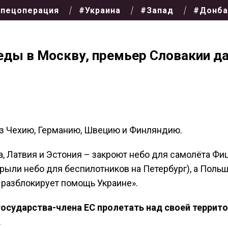
пецоперация
#Украина
#Запад
#Донба
еды в Москву, премьер Словакии д
ез Чехию, Германию, Швецию и Финляндию.
а, Латвия и Эстония – закроют небо для самолёта Фиц
ткрыли небо для беспилотников на Петербург), а Поль
 разблокирует помощь Украине».
осударства-члена ЕС пролетать над своей террит
.