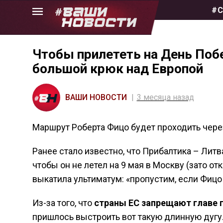
Skip
#С
to
the
content
Чтобы прилететь на День Поб
большой крюк над Европой
ВАШИ НОВОСТИ
3 месяца назад
Маршрут Роберта Фицо будет проходить чер
Ранее стало известно, что Прибалтика – Литв
чтобы он не летел на 9 мая в Москву (зато о
выкатила ультиматум: «пропустим, если Фицо
Из-за того, что
страны ЕС запрещают главе г
пришлось выстроить вот такую длинную дугу