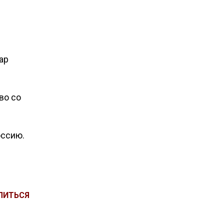
ар
во со
оссию.
ЛИТЬСЯ