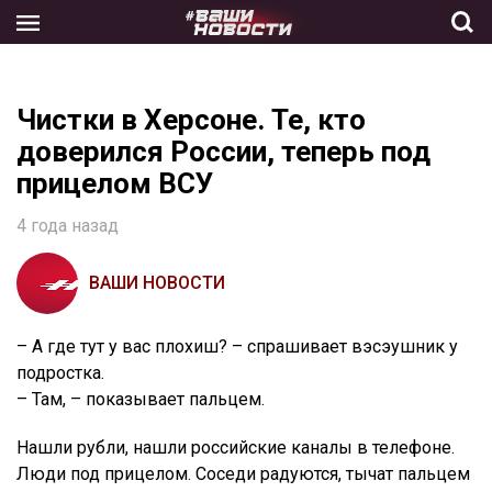
Skip
to
the
content
Чистки в Херсоне. Те, кто
доверился России, теперь под
прицелом ВСУ
4 года назад
ВАШИ НОВОСТИ
– А где тут у вас плохиш? – спрашивает вэсэушник у
подростка.
– Там, – показывает пальцем.
Нашли рубли, нашли российские каналы в телефоне.
Люди под прицелом. Соседи радуются, тычат пальцем