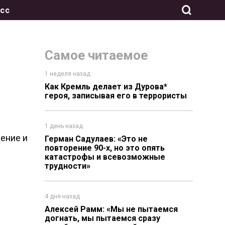
сс
Самое читаемое
1 неделя назад
Как Кремль делает из Дурова*
героя, записывая его в террористы
1 день назад
жение и
Герман Садулаев: «Это не
повторение 90-х, но это опять
катастрофы и всевозможные
трудности»
4 дня назад
Алексей Рамм: «Мы не пытаемся
догнать, мы пытаемся сразу