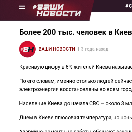
Skip
#С
to
the
content
Более 200 тыс. человек в Кие
ВАШИ НОВОСТИ
3 года назад
Красивую цифру в 8% жителей Киева называе
По его словам, именно столько людей сейчас
электроэнергия восстановлены во всем горо
Население Киева до начала СВО – около 3 млн
Днем в Киеве плюсовая температура, но ноч
Аварийно-ремонтные работы обещают законч