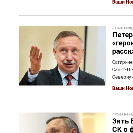
Ваши Но
4 года наза
Петер
«геро
расск
Сатириче
Санкт-Пе
Северну
Ваши Но
4 года наза
Зять 
СК о 