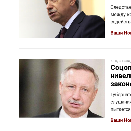
Следств
между ко
содейст
Ваши Но
4 года наза
Соцоп
нивел
закон
Губернат
слушания
пытаетс
Ваши Но