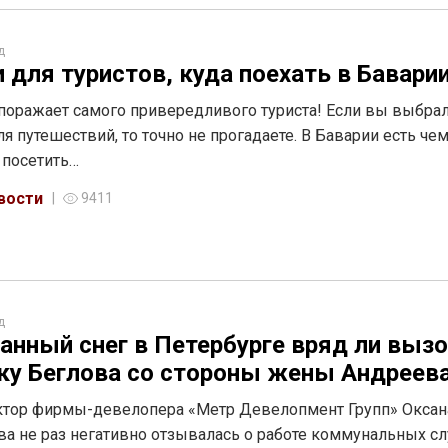
д
и для туристов, куда поехать в Бавари
поражает самого привередливого туриста! Если вы выбрал
ля путешествий, то точно не прогадаете. В Баварии есть че
: посетить…
вости
9411
д
анный снег в Петербурге вряд ли выз
ку Беглова со стороны жены Андреев
ктор фирмы-девелопера «Метр Девелопмент Групп» Оксан
а не раз негативно отзывалась о работе коммунальных с