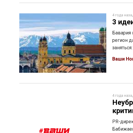
4 года наза
3 иде
Бавария 
регион д
заняться
Ваши Но
4 года наза
Неубр
крити
PR-дире
Бабижаев