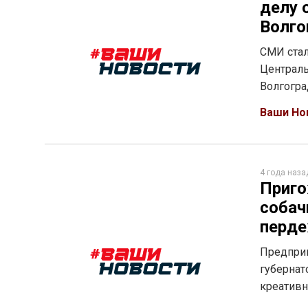
делу 
Волго
СМИ стал
Централь
Волгогра
Ваши Но
4 года наза
Приго
собач
перде
Предприн
губернат
креативн