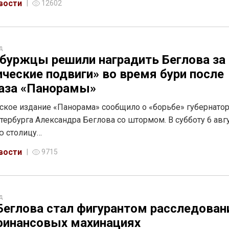
вости
12602
д
буржцы решили наградить Беглова за 
ические подвиги» во время бури после
аза «Панорамы»
ское издание «Панорама» сообщило о «борьбе» губернато
тербурга Александра Беглова со штормом. В субботу 6 авгу
ю столицу…
вости
9715
д
Беглова стал фигурантом расследован
финансовых махинациях