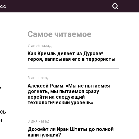
сс
Самое читаемое
7 дней назад
Как Кремль делает из Дурова*
героя, записывая его в террористы
3 дня назад
Алексей Рамм: «Мы не пытаемся
у
догнать, мы пытаемся сразу
перейти на следующий
технологический уровень»
ась
ч
3 дня назад
Дожмёт ли Иран Штаты до полной
капитуляции?