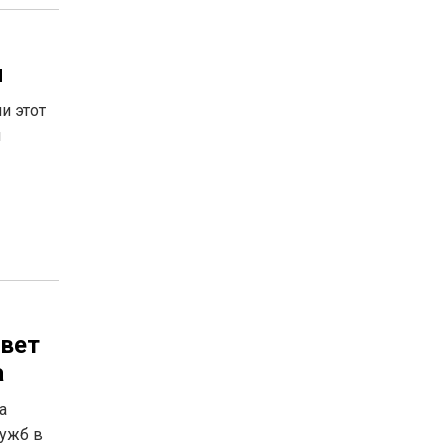
и
и этот
м
овет
а
а
лужб в