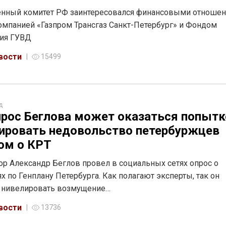
енный комитет РФ заинтересовался финансовыми отноше
мпанией «Газпром Трансгаз Санкт-Петербург» и Фондом
вия ГУВД
вости
15499
д
рос Беглова может оказаться попытк
ировать недовольство петербуржцев
ом о КРТ
ор Александр Беглов провел в социальных сетях опрос о
х по Генплану Петербурга. Как полагают эксперты, так он
я нивелировать возмущение…
вости
13736