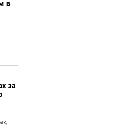
м в
ах за
о
ых,