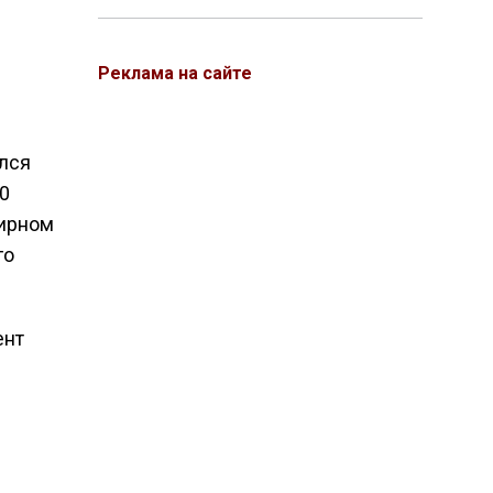
Реклама на сайте
ался
0
тирном
го
ент