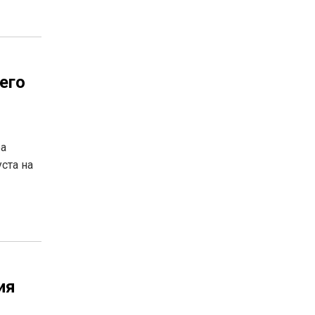
его
ра
ста на
ия