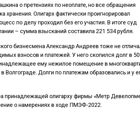
кина о претензиях по неоплате, но все обращения
ка хранения. Олигарх фактически проигнорировал
цесс по делу проходил без его участия. В итоге суд
нии – сумма взысканий составила 221 534 рубля.
дского бизнесмена Александр Андреев тоже не отлич
имых взносов и платежей. У него скопился долг в 50
 принадлежащее ему нежилое помещение в многоквар
 Волгограде. Долги по платежам образовались и у е
ра принадлежащей олигарху фирмы «Метр Девелопм
шение о намерениях в ходе ПМЭФ-2022.