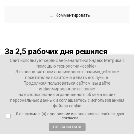
Комментировать
За 2,5 рабочих дня решился
вопрос с выплатами бойцов,
Сайт использует сервис веб-аналитики Яндекс Метрика с
помощью технологии «cookie».
которые защищают Курскую
Это позволяет нам анализировать взаимодействие
область
посетителей с сайтом и делать его лучше.
Продолжая пользоваться сайтом, вы даёте
2 года назад
информированное согласие
на использование ограниченного объема ваших
персональных данных и соглашаетесь с использованием
ВАШИ НОВОСТИ
файлов cookie
Я ознакомлен(а) с условиями использования cookie и даю
согласие
Теперь они будут получать так же, как и все бойцы
СОГЛАСИТЬСЯ
спецоперации, заявил премьер Мишустин.