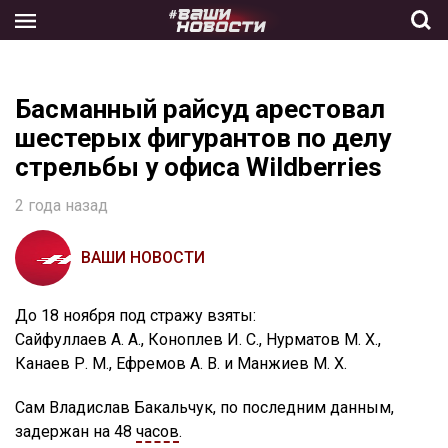
Skip
to
the
content
Басманный райсуд арестовал
шестерых фигурантов по делу
стрельбы у офиса Wildberries
2 года назад
ВАШИ НОВОСТИ
До 18 ноября под стражу взяты:
Сайфуллаев А. А., Коноплев И. С., Нурматов М. Х.,
Канаев Р. М., Ефремов А. В. и Манжиев М. Х.
Сам Владислав Бакальчук, по последним данным,
задержан на 48
часов
.