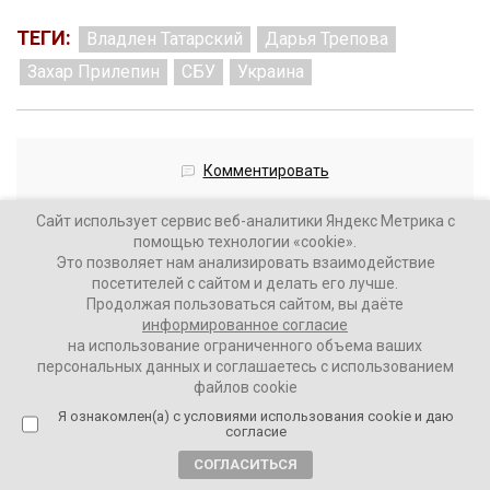
ТЕГИ:
Владлен Татарский
Дарья Трепова
Захар Прилепин
СБУ
Украина
Комментировать
Сайт использует сервис веб-аналитики Яндекс Метрика с
помощью технологии «cookie».
Это позволяет нам анализировать взаимодействие
посетителей с сайтом и делать его лучше.
Кремль вернулся на YouTube.
Продолжая пользоваться сайтом, вы даёте
информированное согласие
Замедление все?
на использование ограниченного объема ваших
персональных данных и соглашаетесь с использованием
2 года назад
файлов cookie
Я ознакомлен(а) с условиями использования cookie и даю
согласие
ВАШИ НОВОСТИ
СОГЛАСИТЬСЯ