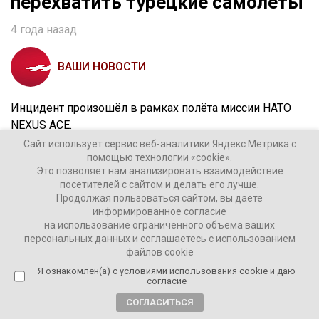
перехватить турецкие самолеты
4 года назад
ВАШИ НОВОСТИ
Инцидент произошёл в рамках полёта миссии НАТО
NEXUS ACE.
Сайт использует сервис веб-аналитики Яндекс Метрика с
Военное ведомство заявило, что дало Греции
помощью технологии «cookie».
Это позволяет нам анализировать взаимодействие
«необходимый ответ» и успешно завершила миссию
посетителей с сайтом и делать его лучше.
альянса.
Продолжая пользоваться сайтом, вы даёте
информированное согласие
Греческая сторона ситуацию пока не
на использование ограниченного объема ваших
прокомментировала.
персональных данных и соглашаетесь с использованием
файлов cookie
Я ознакомлен(а) с условиями использования cookie и даю
согласие
СОГЛАСИТЬСЯ