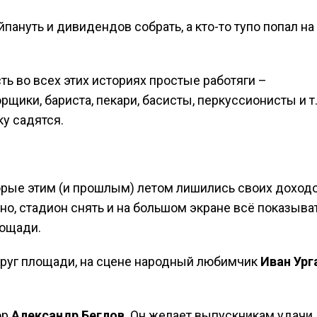
йпануть и дивидендов собрать, а кто-то тупо попал на
сть во всех этих историях простые работяги –
ики, бариста, пекари, басисты, перкуссионисты и т. 
ку садятся.
оторые этим (и прошлым) летом лишились своих доходо
о, стадион снять и на большом экране всё показыват
лощади.
круг площади, на сцене народный любимчик
Иван Ург
ор
Александр Беглов
. Он желает выпускникам удачи,