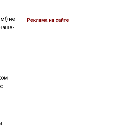
м!) не
Реклама на сайте
 наше-
ком
ас
и