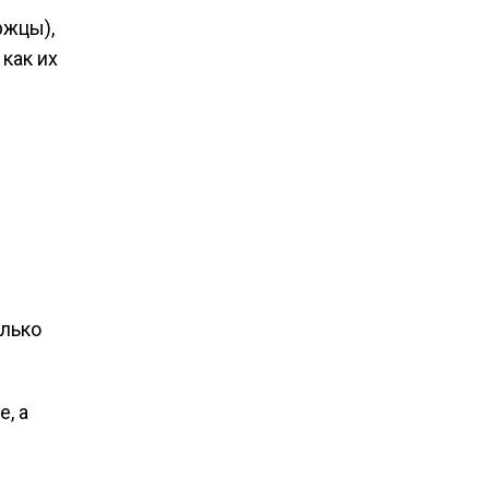
ржцы),
как их
олько
, а