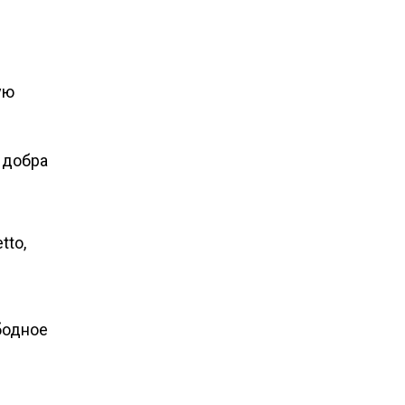
ую
 добра
tto,
бодное