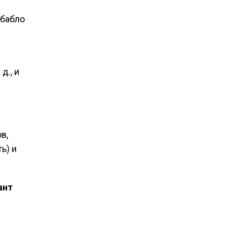
 бабло
д., и
в,
ь) и
ант