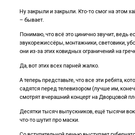
Ну закрыли и закрыли. Кто-то смог на этом ха
– бывает.
Понимаю, что всё это цинично звучит, ведь е
звукорежиссёры, монтажники, световики, уборщ
они из-за этих ковидных ограничений на греч
Да, вот этих всех парней жалко.
А теперь представьте, что все эти ребята, к
садятся перед телевизором (лучше им, конечн
смотрят вчерашний концерт на Дворцовой п
Десятки тысяч выпускников, ещё тысячи во
что-то шутит про маски.
Со вступительной речью выступает губернат