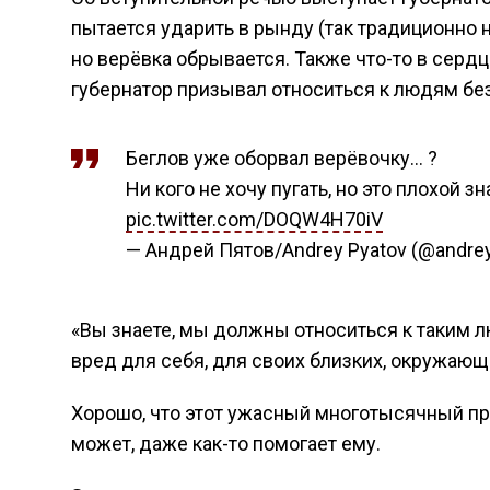
пытается ударить в рынду (так традиционно 
но верёвка обрывается. Также что-то в серд
губернатор призывал относиться к людям без
Беглов уже оборвал верёвочку… ?
Ни кого не хочу пугать, но это плохой 
pic.twitter.com/DOQW4H70iV
— Aндpeй Пятов/Andrey Pyatov (@andre
«Вы знаете, мы должны относиться к таким л
вред для себя, для своих близких, окружающи
Хорошо, что этот ужасный многотысячный пра
может, даже как-то помогает ему.