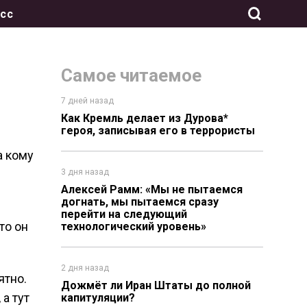
сс
Самое читаемое
7 дней назад
Как Кремль делает из Дурова*
героя, записывая его в террористы
а кому
3 дня назад
Алексей Рамм: «Мы не пытаемся
догнать, мы пытаемся сразу
перейти на следующий
то он
технологический уровень»
2 дня назад
ятно.
Дожмёт ли Иран Штаты до полной
а тут
капитуляции?