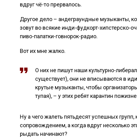
вдруг чё-то прервалось.
Другое дело – андеграундные музыканты, ко
зовут во всякие инди-фудкорт-хипстерско-оч
пиво-палатки-говнорок-радио.
Вот их мне жалко.
О них не пишут наши культурно-либера
существует), они не вписываются в ид
крутые музыканты, чтобы организаторы 
тупая), – у этих ребят карантин пожизн
Ну а чего жалеть пятьдесят успешных групп,
сопровождением, а когда вдруг несколько э
рыдать начинают?