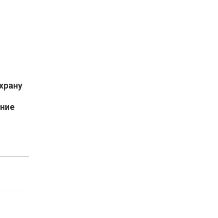
храну
ние