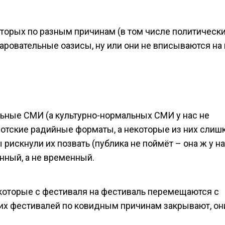
торых по разным причинам (в том числе политически
аровательные оазисы, ну или они не вписываются на
льные СМИ (а культурно-нормальных СМИ у нас не
иотские радийные форматы, а некоторые из них слиш
рискнули их позвать (публика не поймёт – она ж у н
енный, а не временный.
 которые с фестиваля на фестиваль перемещаются с
тих фестивалей по ковидным причинам закрывают, он