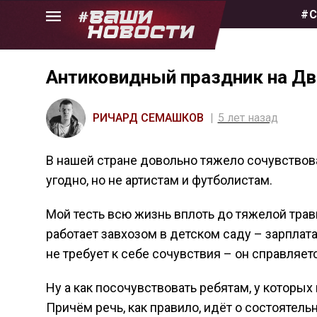
Skip
#С
to
the
content
Антиковидный праздник на Д
РИЧАРД СЕМАШКОВ
5 лет назад
В нашей стране довольно тяжело сочувствова
угодно, но не артистам и футболистам.
Мой тесть всю жизнь вплоть до тяжелой тра
работает завхозом в детском саду – зарплата
не требует к себе сочувствия – он справляет
Ну а как посочувствовать ребятам, у которых
Причём речь, как правило, идёт о состоятель