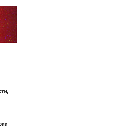
ти,
рии