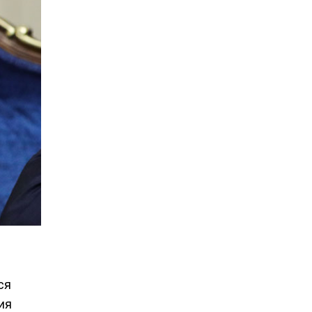
ся
ия