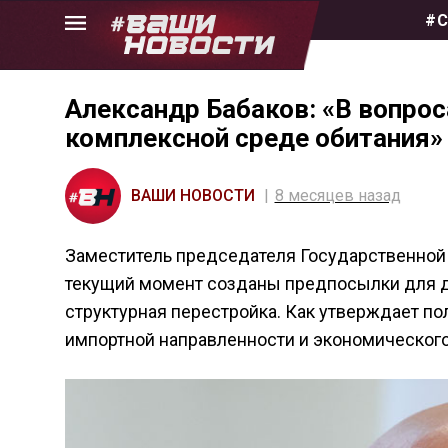
Skip
#С
to
the
content
Александр Бабаков: «В вопро
комплексной среде обитания»
ВАШИ НОВОСТИ
8 месяцев назад
Заместитель председателя Государственно
текущий момент созданы предпосылки для д
структурная перестройка. Как утверждает по
импортной направленности и экономического