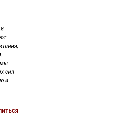
 и
еют
итания,
.
 мы
х сил
о и
ЛИТЬСЯ