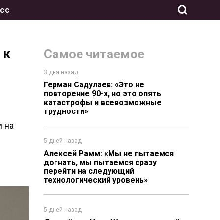
сс
 к
Самое читаемое
3 дня назад
Герман Садулаев: «Это не
повторение 90-х, но это опять
катастрофы и всевозможные
трудности»
и
на
5 дней назад
Алексей Рамм: «Мы не пытаемся
догнать, мы пытаемся сразу
перейти на следующий
технологический уровень»
5 дней назад