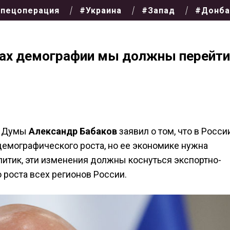
пецоперация
#Украина
#Запад
#Донба
сах демографии мы должны перейти
й Думы
Александр Бабаков
заявил о том, что в Росси
емографического роста, но ее экономике нужна
литик, эти изменения должны коснуться экспортно-
 роста всех регионов России
.