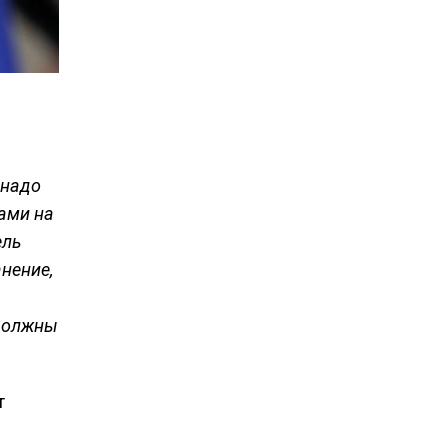
 надо
ами на
ель
нение,
 должны
т