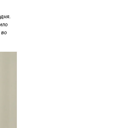
одня.
ило
 во