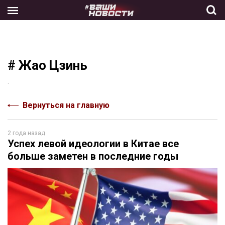
Skip
to
the
content
# Жао Цзинь
.
Вернуться на главную
2 года назад
Успех левой идеологии в Китае все
больше заметен в последние годы