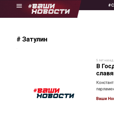
Skip
#С
to
the
content
# Затулин
.
5 лет назад
В Гос
славя
Констант
парламен
Ваши Но