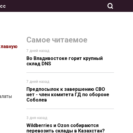
сс
Самое читаемое
главную
7 дней назад
Во Владивостоке горит крупный
склад DNS
7 дней назад
Предпосылок к завершению СВО
нет - член комитета ГД по обороне
алаты
Соболев
3 дня назад
Wildberries и Ozon собираются
перевозить склады в Казахстан?