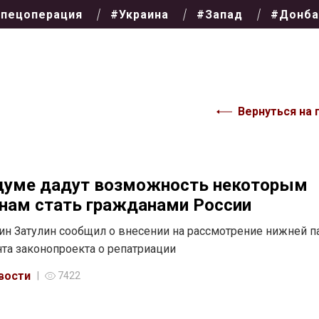
пецоперация
#Украина
#Запад
#Донба
Вернуться на 
думе дадут возможность некоторым
нам стать гражданами России
ин Затулин сообщил о внесении на рассмотрение нижней п
та законопроекта о репатриации
вости
7422