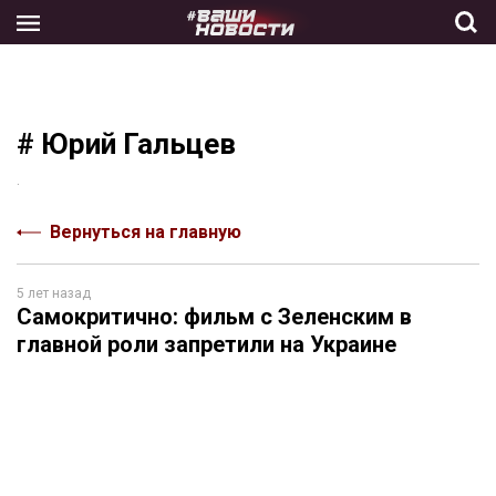
Skip
to
the
content
# Юрий Гальцев
.
Вернуться на главную
5 лет назад
Самокритично: фильм с Зеленским в
главной роли запретили на Украине