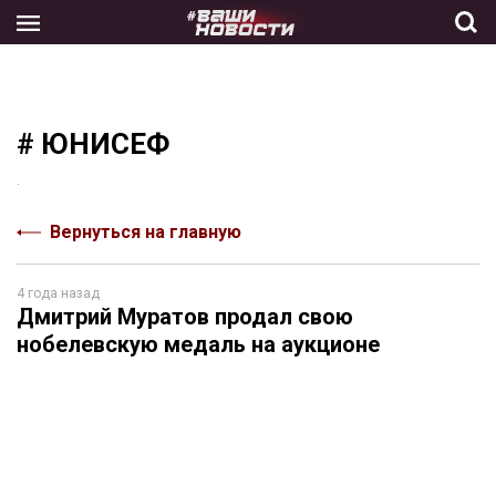
Skip
to
the
content
# ЮНИСЕФ
.
Вернуться на главную
4 года назад
Дмитрий Муратов продал свою
нобелевскую медаль на аукционе