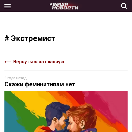
Skip
to
the
content
# Экстремист
.
Вернуться на главную
3 года назад
Скажи феминитивам нет