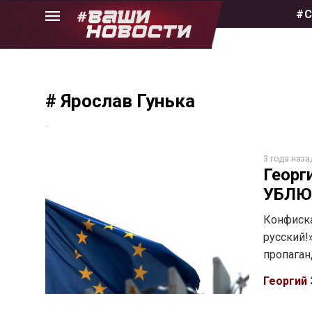
Skip
#С
to
the
content
# Ярослав Гунька
.
3 года наза
Георг
УБЛЮ
Конфиска
русский!
пропаган
Георгий