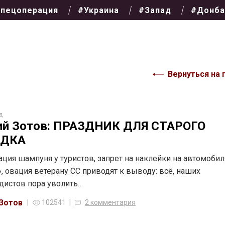
пецоперация
#Украина
#Запад
#Донба
Вернуться на 
д
ий Зотов: ПРАЗДНИК ДЛЯ СТАРОГО
ДКА
ция шампуня у туристов, запрет на наклейки на автомобил
», овация ветерану СС приводят к выводу: всё, наших
дистов пора уволить…
 Зотов
102541
2 комментария