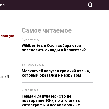
сс
Самое читаемое
главную
4 дня назад
Wildberries и Ozon собираются
перевозить склады в Казахстан?
19 часов назад
Москвичей напугал громкий взрыв,
который оказался не взрывом
ях «Я
2 дня назад
Герман Садулаев: «Это не
повторение 90-х, но это опять
катастрофы и всевозможные