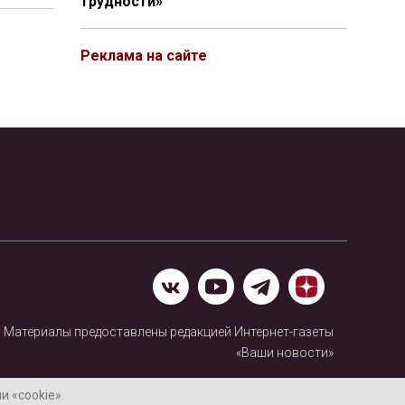
трудности»
Реклама на сайте
Материалы предоставлены редакцией Интернет-газеты
«Ваши новости»
Нашли ошибку? Выделите ее и нажмите Ctrl+Enter
 «cookie».