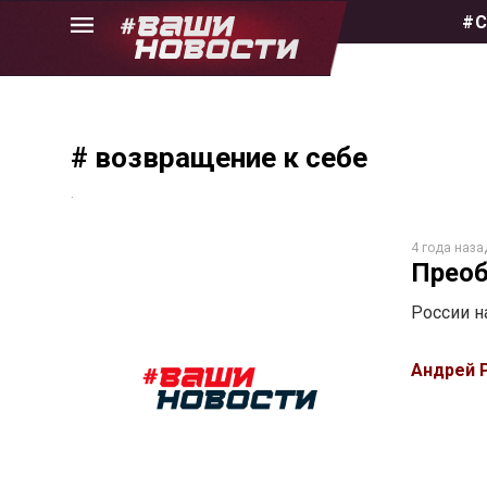
Skip
#С
to
the
content
# возвращение к себе
.
4 года наза
Преоб
России н
Андрей 