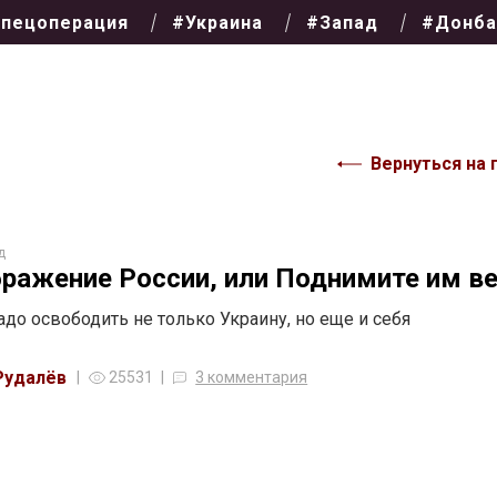
пецоперация
#Украина
#Запад
#Донба
Вернуться на 
д
ражение России, или Поднимите им в
адо освободить не только Украину, но еще и себя
Рудалёв
25531
3 комментария