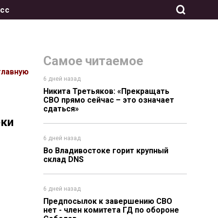
сс
Самое читаемое
главную
6 дней назад
Никита Третьяков: «Прекращать
СВО прямо сейчас – это означает
сдаться»
еки
6 дней назад
Во Владивостоке горит крупный
склад DNS
6 дней назад
Предпосылок к завершению СВО
нет - член комитета ГД по обороне